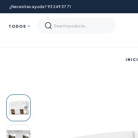
¿Necesitas ayuda? 93 249 37 71
TODOS
INIC