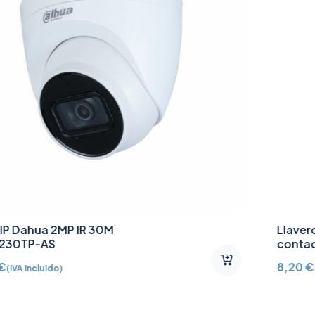
Llavero de acceso sin
contacto Mifare DESFire
AJ-TAG-W
8,20
€
(IVA incluido)