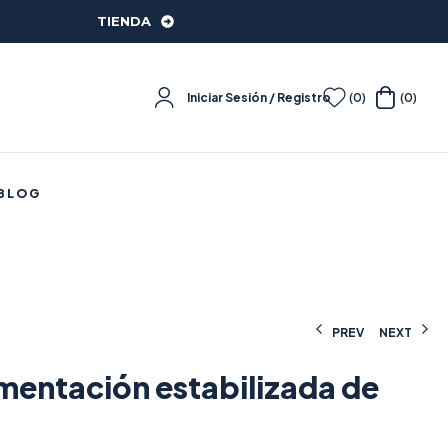
TIENDA
Iniciar Sesión / Registro
(0)
(0)
BLOG
PREV
NEXT
imentación estabilizada de
10,91
5,50
€
€
(IVA incluido)
(IVA incluido)