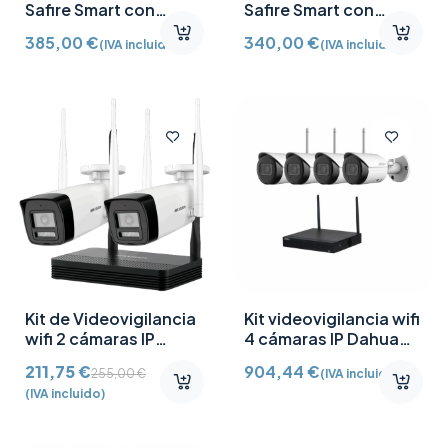
Safire Smart con
Safire Smart con
Cámara bullet de 4Mpx
Cámara Turret de 4Mpx
385,00
€
340,00
€
(IVA incluido)
(IVA incluido)
y NVR de 8CH
y NVR de 8CH
Kit de Videovigilancia
Kit videovigilancia wifi
wifi 2 cámaras IP
4 cámaras IP Dahua
Hikvision 4MP
2MP HDD 1TB
211,75
€
904,44
€
255,00
€
(IVA incluido)
(IVA incluido)