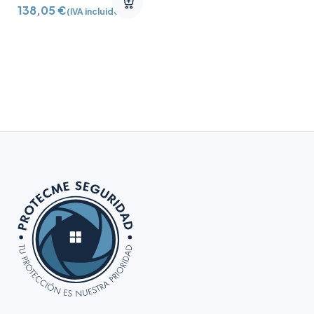
XVR6108-HQ-SMD
138,05
€
(IVA incluido)