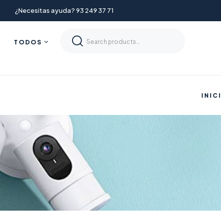
¿Necesitas ayuda? 93 249 37 71
TODOS
INIC