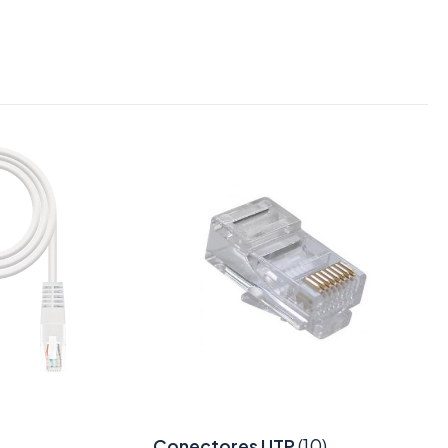
Conectores UTP
(10)