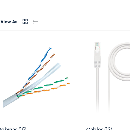
View As
Bobinas
(15)
Cables
(12)