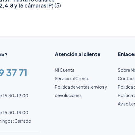
(2,4,8 y 16 cámaras IP)
(5)
Atención al cliente
Enlace
da?
9 37 71
Mi Cuenta
Sobre N
Servicio al Cliente
Contac
Política de ventas, envíos y
Política
devoluciones
Política
de 15:30-19:00
Aviso Le
de 15:30-18:00
ingos: Cerrado