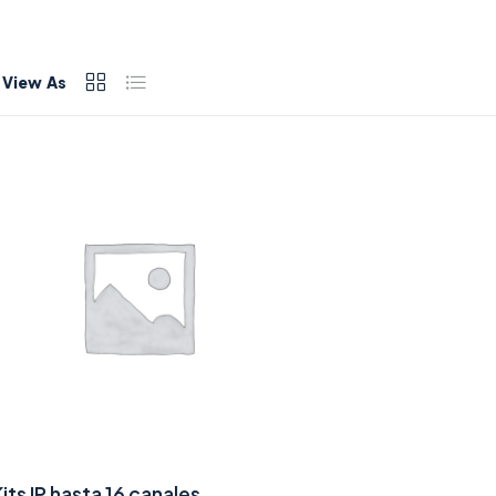
View As
its IP hasta 16 canales