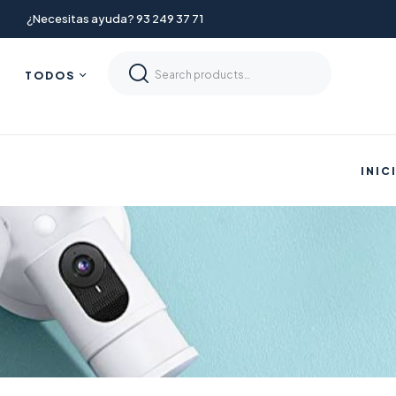
¿Necesitas ayuda? 93 249 37 71
TODOS
INIC