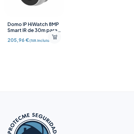
Domo IP HiWatch 8MP
Smart IR de 30m para
exterior de 2.8mm HWI-
205,96
€
(IVA incluido)
T280H