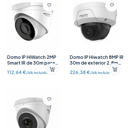
Domo IP HiWatch 2MP
Domo IP Hiwatch 8MP IR
Smart IR de 30m para
30m de exterior 2.8mm
exterior de 2.8mm HWI-
HWI-D180H
112,64
€
226,38
€
(IVA incluido)
(IVA incluido)
T220HA