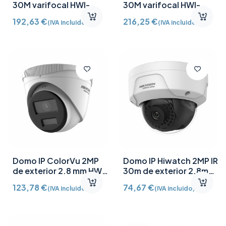
30M varifocal HWI-
30M varifocal HWI-
T620HA-Z
T640HA-Z
192,63
€
216,25
€
(IVA incluido)
(IVA incluido)
Domo IP ColorVu 2MP
Domo IP Hiwatch 2MP IR
de exterior 2.8 mm HWI-
30m de exterior 2.8mm
T229HA
HWI-D121H
123,78
€
74,67
€
(IVA incluido)
(IVA incluido)