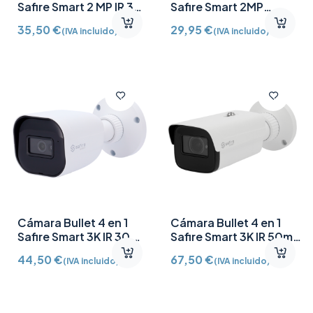
Safire Smart 2 MP IR 30
Safire Smart 2MP
m SF-B080-2B1
Iluminación LED blanca
35,50
€
29,95
€
(IVA incluido)
(IVA incluido)
20m SF-B070CA-2B1
Cámara Bullet 4 en 1
Cámara Bullet 4 en 1
Safire Smart 3K IR 30 m
Safire Smart 3K IR 50m
SF-B080A-3KE1
Varifocal motorizada
44,50
€
67,50
€
(IVA incluido)
(IVA incluido)
2.8-12mm SF-B580Z-
3KE1