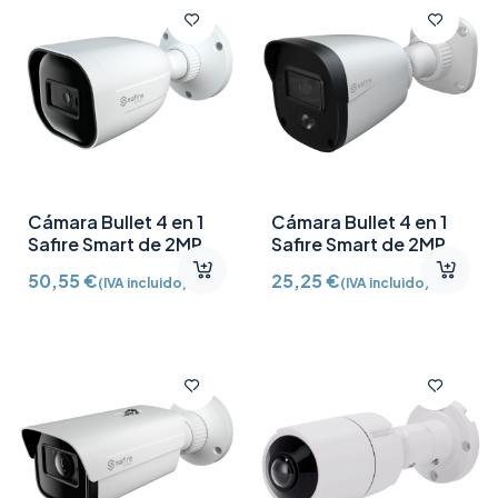
Cámara Bullet 4 en 1
Cámara Bullet 4 en 1
Safire Smart de 2MP
Safire Smart de 2MP
Lente 2.8mm IR 30 m
Lente 2.8mm IR 30m |
50,55
€
25,25
€
(IVA incluido)
(IVA incluido)
IP67 SF-B080SA-2E1
Luz blanca 20m IP67
SF-B080A-2B1-DL