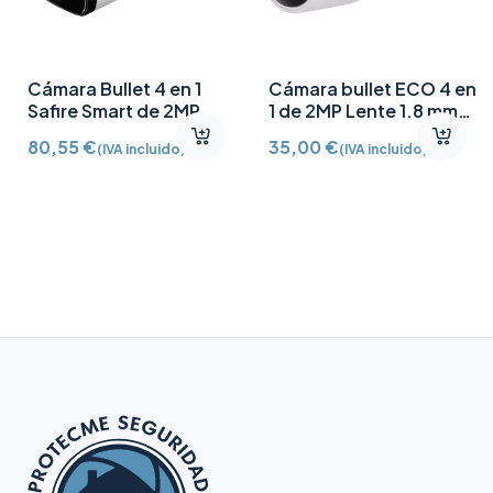
Cámara Bullet 4 en 1
Cámara bullet ECO 4 en
Safire Smart de 2MP
1 de 2MP Lente 1.8 mm
Lente Motorizada
gran angular IR 30 m
80,55
€
35,00
€
(IVA incluido)
(IVA incluido)
2.8~12 mm IR 50 m IP67
SF-B032-2E-WIDE
SF-B580ZSA-2E1