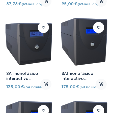
87,78
€
95,00
€
(IVA incluido)
(IVA incluido)
SAI monofásico
SAI monofásico
interactivo
interactivo
1000VA/600W
1500VA/900W
135,00
€
175,00
€
(IVA incluido)
(IVA incluido)