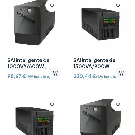
SAI inteligente de
SAI inteligente de
1000VA/600W ,
1500VA/900W
12V/9Ah, LCD
98,67
€
220,44
€
(IVA incluido)
(IVA incluido)
light230VAC, 50HZ»