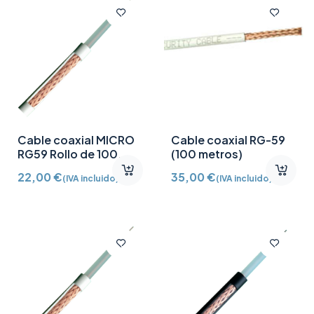
Cable coaxial MICRO
Cable coaxial RG-59
RG59 Rollo de 100
(100 metros)
metros Diámetro
22,00
€
35,00
€
(IVA incluido)
(IVA incluido)
exterior 3.5 mm