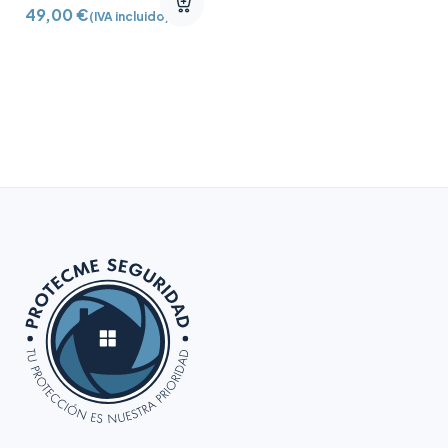
Rollo de 100 metros
49,00
€
(IVA incluido)
Diámetro exterior 9.0
mm