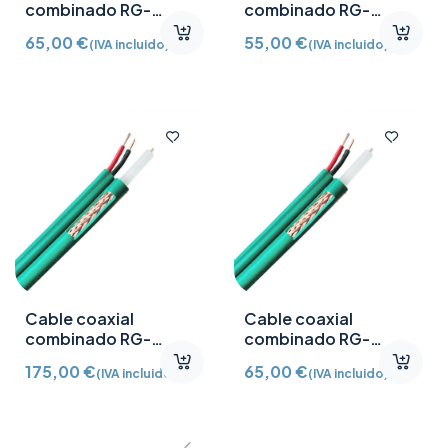
combinado RG-
combinado RG-
59+2X0,81 (100metros)
59+2X0,81 (100metros)
65,00
€
55,00
€
(IVA incluido)
(IVA incluido)
Cable coaxial
Cable coaxial
combinado RG-
combinado RG-
59+2X0,81 (300metros)
59+2X0,81 LSHZ
175,00
€
65,00
€
(IVA incluido)
(IVA incluido)
(100metros)