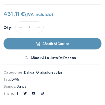
431,11
€
(IVA incluido)
Qty:
Añadir Al Carrito
Añadir A La Lista De Deseos
Categories:
Dahua
,
Grabadores 5 En 1
Tag:
DVRs
Brands:
Dahua
Share: