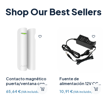
Shop Our Best Sellers
Contacto magnético
Fuente de
puerta/ventana con
alimentación 12V CC
Detector vibración e
/2A
65,64
€
10,91
€
(IVA incluido)
(IVA incluido)
inclinación AJ-
DOORPROTECTPLUS-
W certificado grado 2