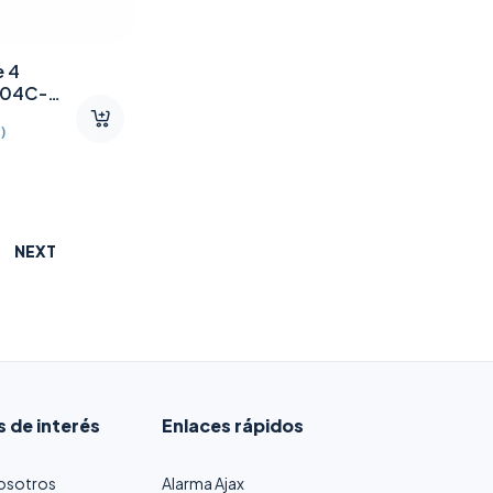
e 4
104C-
)
NEXT
s de interés
Enlaces rápidos
osotros
Alarma Ajax