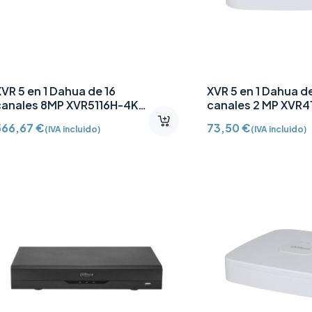
VR 5 en 1 Dahua de 16
XVR 5 en 1 Dahua d
canales 8MP XVR5116H-4KL-
canales 2 MP XVR4
3
566,67
€
73,50
€
(IVA incluido)
(IVA incluido)