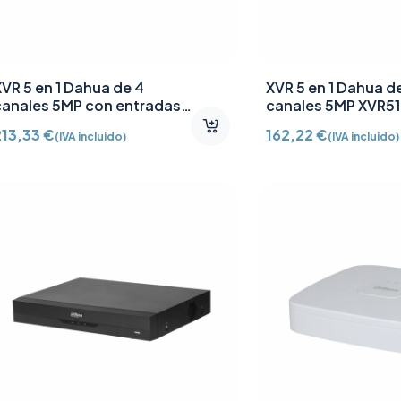
XVR 5 en 1 Dahua de 4
XVR 5 en 1 Dahua d
canales 5MP con entradas
canales 5MP XVR5
de audio XVR5104HE-I3
213,33
€
162,22
€
(IVA incluido)
(IVA incluido)