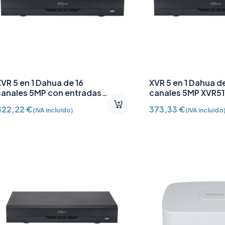
VR 5 en 1 Dahua de 16
XVR 5 en 1 Dahua de
canales 5MP con entradas
canales 5MP XVR51
de audio XVR5116HE-I3
422,22
€
373,33
€
(IVA incluido)
(IVA incluido