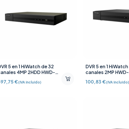
DVR 5 en 1 HiWatch de 32
DVR 5 en 1 HiWatch
canales 4MP 2HDD HWD-
canales 2MP HWD
6232MH-G4
G4
597,75
€
100,83
€
(IVA incluido)
(IVA incluido)