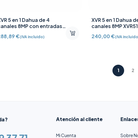
XVR 5 en 1 Dahua de 4
XVR 5 en 1 Dahua d
canales 8MP con entradas
canales 8MP XVR5
de audio XVR5104HE-4KL-
4KL-I3
288,89
€
240,00
€
(IVA incluido)
(IVA incluido
3
1
2
Atención al cliente
Enlace
da?
9 37 71
Mi Cuenta
Sobre N