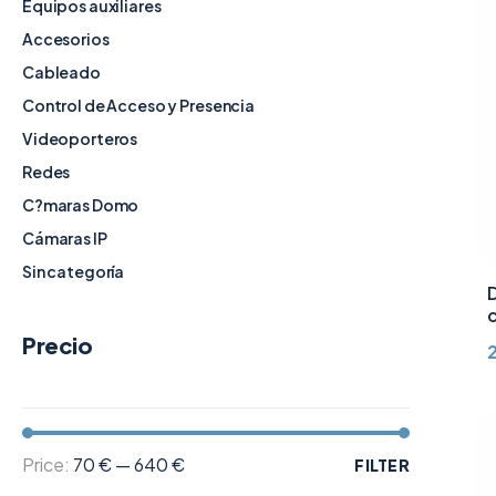
Equipos auxiliares
Accesorios
Cableado
Control de Acceso y Presencia
Videoporteros
Redes
C?maras Domo
Cámaras IP
Sin categoría
D
Precio
Price:
70 €
—
640 €
FILTER