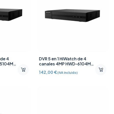
 de 4
DVR 5 en 1 HiWatch de 4
-5104MH-
canales 4MP HWD-6104MH-
G4
142,00
€
(IVA incluido)