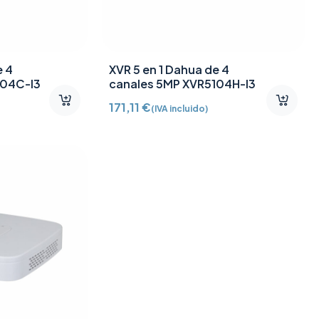
e 4
XVR 5 en 1 Dahua de 4
104C-I3
canales 5MP XVR5104H-I3
171,11
€
(IVA incluido)