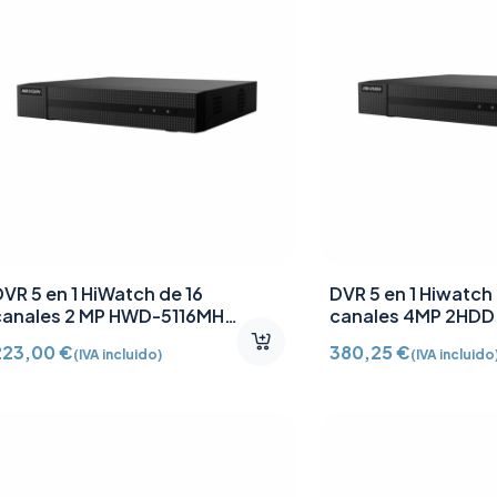
VR 5 en 1 HiWatch de 16
DVR 5 en 1 Hiwatch 
canales 2 MP HWD-5116MH-
canales 4MP 2HD
G4
6216MH-G4
223,00
€
380,25
€
(IVA incluido)
(IVA incluido