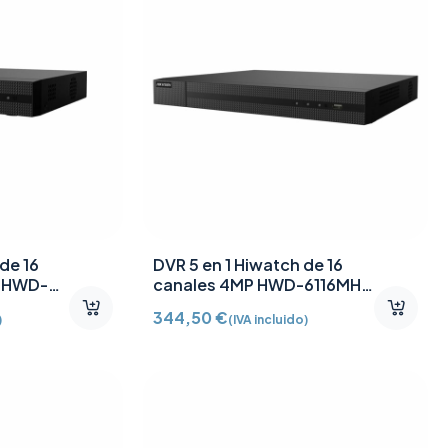
de 16
DVR 5 en 1 Hiwatch de 16
D HWD-
canales 4MP HWD-6116MH-
G4
344,50
€
)
(IVA incluido)