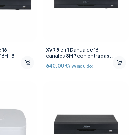
 16
XVR 5 en 1 Dahua de 16
16H-I3
canales 8MP con entradas
de audio XVR5116HE-4KL-I3
640,00
€
)
(IVA incluido)