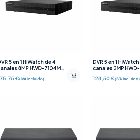
DVR 5 en 1 HiWatch de 4
DVR 5 en 1 HiWatch
canales 8MP HWD-7104MH-
canales 2MP HWD
G4
G4
175,75
€
128,50
€
(IVA incluido)
(IVA incluido)