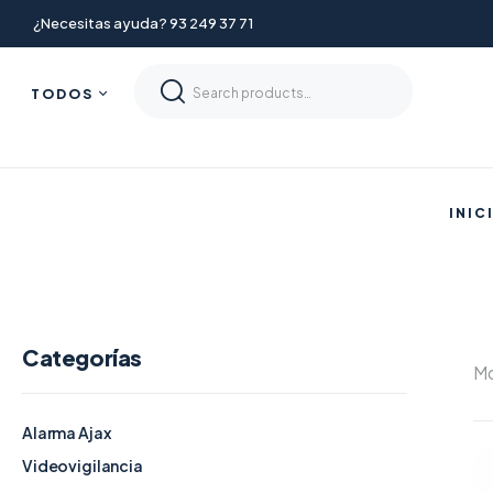
¿Necesitas ayuda? 93 249 37 71
TODOS
INIC
Categorías
Mo
Alarma Ajax
Videovigilancia