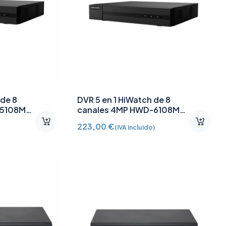
 de 8
DVR 5 en 1 HiWatch de 8
-5108MH-
canales 4MP HWD-6108MH-
G4
223,00
€
(IVA incluido)