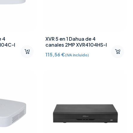
e 4
XVR 5 en 1 Dahua de 4
104C-I
canales 2MP XVR4104HS-I
115,56
€
(IVA incluido)