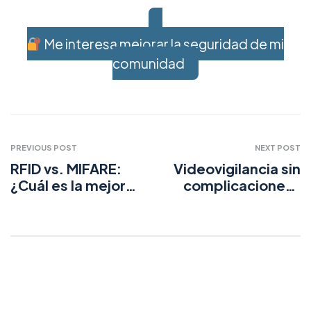
Me interesa mejorar la seguridad de mi
comunidad
PREVIOUS POST
NEXT POST
RFID vs. MIFARE:
Videovigilancia sin
¿Cuál es la mejor
complicaciones :
opción para tu
Tu sistema, ya
sistema de
configurado
identificación?