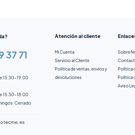
certificado grado 2
Atención al cliente
Enlace
da?
9 37 71
Mi Cuenta
Sobre N
Servicio al Cliente
Contac
Política de ventas, envíos y
Política
devoluciones
Política
de 15:30-19:00
Aviso Le
de 15:30-18:00
ingos: Cerrado
rotecme.es