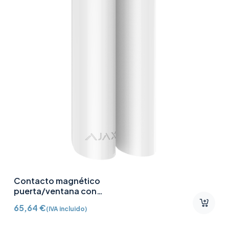
Contacto magnético
puerta/ventana con
Detector vibración e
65,64
€
(IVA incluido)
inclinación AJ-
DOORPROTECTPLUS-W