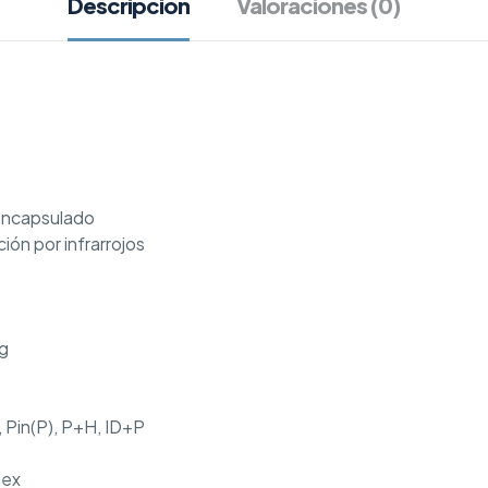
Descripción
Valoraciones (0)
encapsulado
ión por infrarrojos
eg
, Pin(P), P+H, ID+P
hex