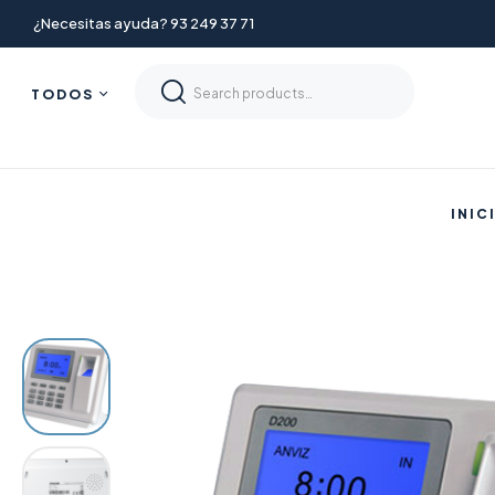
¿Necesitas ayuda? 93 249 37 71
TODOS
INIC