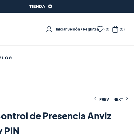
TIENDA
Iniciar Sesión / Registro
(0)
(0)
BLOG
PREV
NEXT
ontrol de Presencia Anviz
318,50
155,00
€
€
(IVA incluido)
(IVA incluido)
y PIN