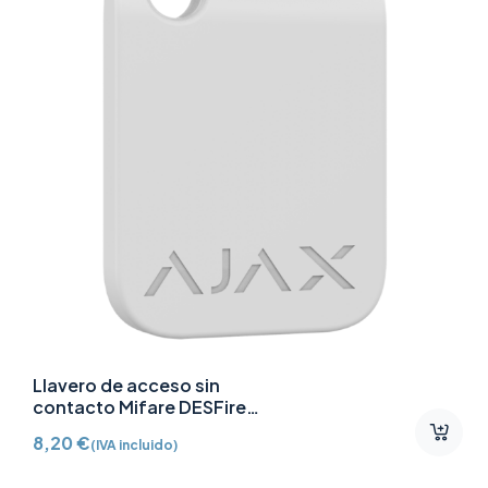
Llavero de acceso sin
contacto Mifare DESFire
AJ-TAG-W
8,20
€
(IVA incluido)