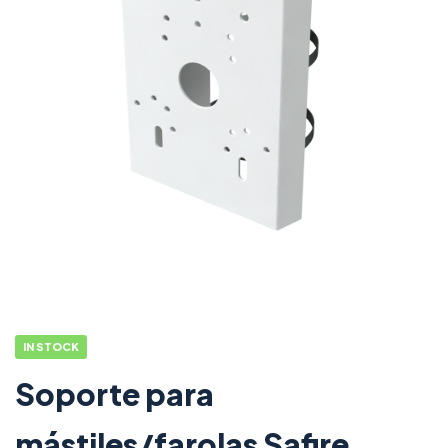
IN STOCK
Soporte para
mástiles/farolas Safire