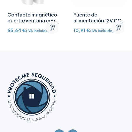
Contacto magnético
Fuente de
puerta/ventana con
alimentación 12V CC
Detector vibración e
/2A
65,64
€
10,91
€
(IVA incluido)
(IVA incluido)
inclinación AJ-
DOORPROTECTPLUS-
W certificado grado 2