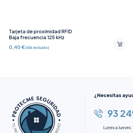
Llavero de acceso sin
contacto Mifare DESFire
AJ-TAG-W
8,20
€
(IVA incluido)
¿Necesitas ayu
93 24
Lunes a Jueves :