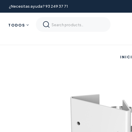
¿Necesitas ayuda? 93 249 37 71
TODOS
INIC