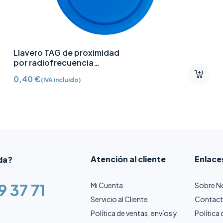
Fuente de alimentación 12V
CC /2A
10,91
€
(IVA incluido)
Atención al cliente
Enlace
da?
9 37 71
Mi Cuenta
Sobre N
Servicio al Cliente
Contac
Política de ventas, envíos y
Política