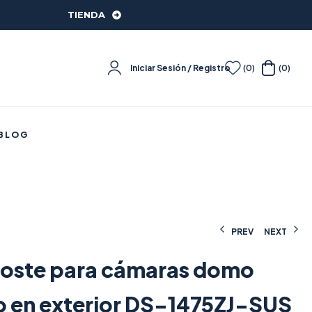
TIENDA
Iniciar Sesión / Registro
(0)
(0)
BLOG
PREV
NEXT
poste para cámaras domo
15,25
57,15
€
€
(IVA incluido)
(IVA incluido)
o en exterior DS-1475ZJ-SUS