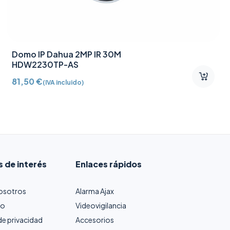
Contacto magnético
puerta/ventana con
Detector vibración e
65,64
€
(IVA incluido)
inclinación AJ-
DOORPROTECTPLUS-W
certificado grado 2
s de interés
Enlaces rápidos
osotros
Alarma Ajax
to
Videovigilancia
 de privacidad
Accesorios