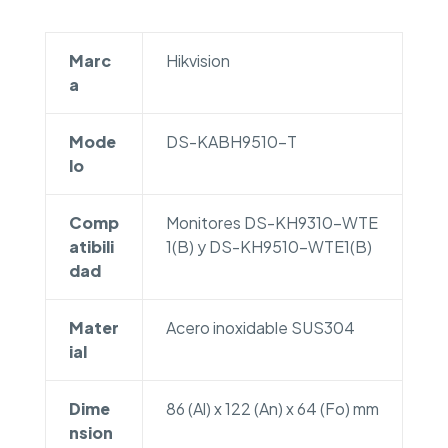
Marc
Hikvision
a
Mode
DS-KABH9510-T
lo
Comp
Monitores DS-KH9310-WTE
atibili
1(B) y DS-KH9510-WTE1(B)
dad
Mater
Acero inoxidable SUS304
ial
Dime
86 (Al) x 122 (An) x 64 (Fo) mm
nsion