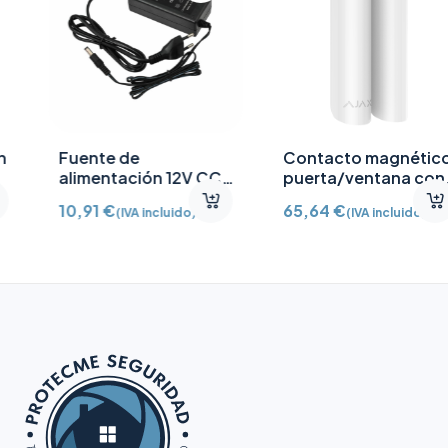
Fuente de
Contacto magnético
alimentación 12V CC
puerta/ventana con
/2A
Detector vibración e
10,91
€
65,64
€
(IVA incluido)
(IVA incluido)
inclinación AJ-
DOORPROTECTPLUS-
W certificado grado 2