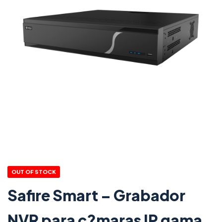
OUT OF STOCK
Safire Smart – Grabador
NVR para c?maras IP gama