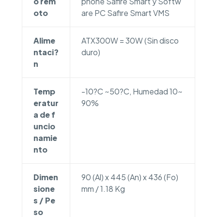
o rem
phone Safire Smart y Softw
oto
are PC Safire Smart VMS
Alime
ATX300W = 30W (Sin disco
ntaci?
duro)
n
Temp
-10?C ~50?C, Humedad 10~
eratur
90%
a de f
uncio
namie
nto
Dimen
90 (Al) x 445 (An) x 436 (Fo)
sione
mm / 1.18 Kg
s / Pe
so