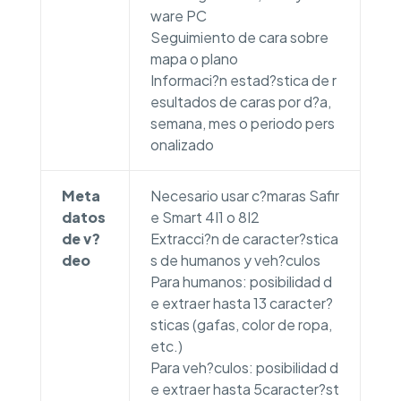
ware PC
Seguimiento de cara sobre
mapa o plano
Informaci?n estad?stica de r
esultados de caras por d?a,
semana, mes o periodo pers
onalizado
Meta
Necesario usar c?maras Safir
datos
e Smart 4I1 o 8I2
de v?
Extracci?n de caracter?stica
deo
s de humanos y veh?culos
Para humanos: posibilidad d
e extraer hasta 13 caracter?
sticas (gafas, color de ropa,
etc.)
Para veh?culos: posibilidad d
e extraer hasta 5caracter?st