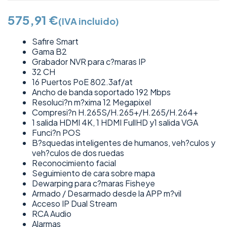
575,91
€
(IVA incluido)
Safire Smart
Gama B2
Grabador NVR para c?maras IP
32 CH
16 Puertos PoE 802.3af/at
Ancho de banda soportado 192 Mbps
Resoluci?n m?xima 12 Megapixel
Compresi?n H.265S/H.265+/H.265/H.264+
1 salida HDMI 4K, 1 HDMI FullHD y1 salida VGA
Funci?n POS
B?squedas inteligentes de humanos, veh?culos y
veh?culos de dos ruedas
Reconocimiento facial
Seguimiento de cara sobre mapa
Dewarping para c?maras Fisheye
Armado / Desarmado desde la APP m?vil
Acceso IP Dual Stream
RCA Audio
Alarmas