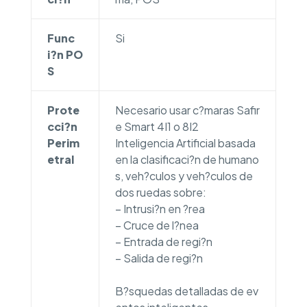
Func
Si
i?n PO
S
Prote
Necesario usar c?maras Safir
cci?n
e Smart 4I1 o 8I2
Perim
Inteligencia Artificial basada
etral
en la clasificaci?n de humano
s, veh?culos y veh?culos de
dos ruedas sobre:
– Intrusi?n en ?rea
– Cruce de l?nea
– Entrada de regi?n
– Salida de regi?n
B?squedas detalladas de ev