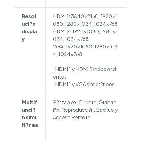
Resol
HDMI 1: 3840×2160, 1920×1
uci?n
080, 1280×1024, 1024×768
displa
HDMI 2: 1920×1080, 1280×1
y
024, 1024×768
VGA: 1920×1080, 1280×102
4, 1024×768
*HDMI 1 y HDMI 2 independi
entes
*HDMI 1 y VGA simult?neos
Multif
P?ntaplex: Directo, Grabac
unci?
i?n, Reproducci?n, Backup y
n simu
Acceso Remoto
lt?nea