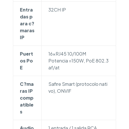
Entra
32CH IP
das p
ara c?
maras
IP
Puert
16xRJ45 10/100M
os Po
Potencia =150W, PoE 802.3
E
af/at
C?ma
Safire Smart (protocolo nati
ras IP
vo), ONVIF
comp
atible
s
Audio
1 entrada / 1 salida RCA