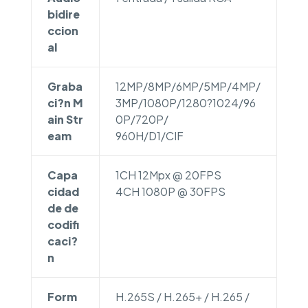
bidire
ccion
al
Graba
12MP/8MP/6MP/5MP/4MP/
ci?n M
3MP/1080P/1280?1024/96
ain Str
0P/720P/
eam
960H/D1/CIF
Capa
1CH 12Mpx @ 20FPS
cidad
4CH 1080P @ 30FPS
de de
codifi
caci?
n
Form
H.265S / H.265+ / H.265 /