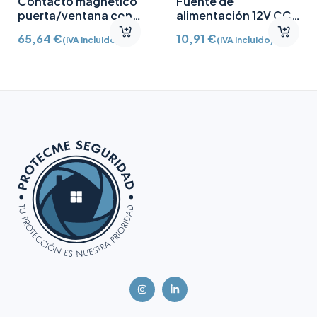
Contacto magnético
Fuente de
puerta/ventana con
alimentación 12V CC
Detector vibración e
/2A
65,64
€
10,91
€
(IVA incluido)
(IVA incluido)
inclinación AJ-
DOORPROTECTPLUS-
W certificado grado 2