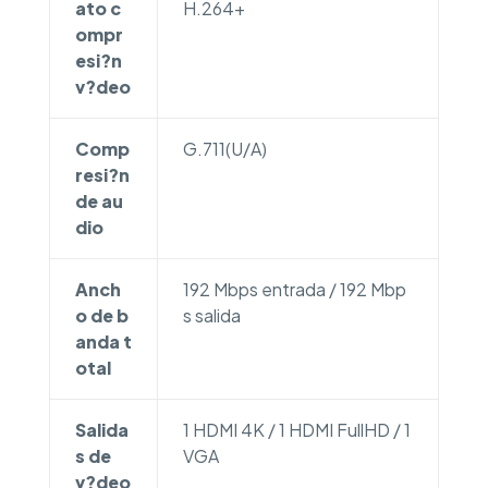
ato c
H.264+
ompr
esi?n
v?deo
Comp
G.711(U/A)
resi?n
de au
dio
Anch
192 Mbps entrada / 192 Mbp
o de b
s salida
anda t
otal
Salida
1 HDMI 4K / 1 HDMI FullHD / 1
s de
VGA
v?deo