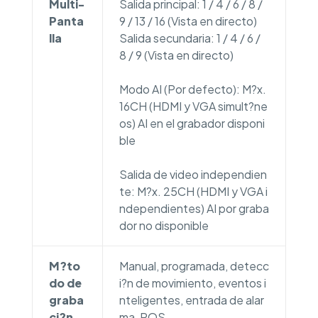
Multi-
Salida principal: 1 / 4 / 6 / 8 /
Panta
9 / 13 / 16 (Vista en directo)
lla
Salida secundaria: 1 / 4 / 6 /
8 / 9 (Vista en directo)
Modo AI (Por defecto): M?x.
16CH (HDMI y VGA simult?ne
os) AI en el grabador disponi
ble
Salida de video independien
te: M?x. 25CH (HDMI y VGA i
ndependientes) AI por graba
dor no disponible
M?to
Manual, programada, detecc
do de
i?n de movimiento, eventos i
graba
nteligentes, entrada de alar
ci?n
ma, POS