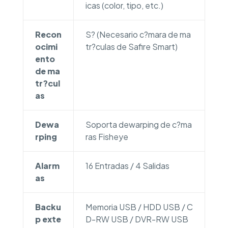
icas (color, tipo, etc.)
Recon
S? (Necesario c?mara de ma
ocimi
tr?culas de Safire Smart)
ento
de ma
tr?cul
as
Dewa
Soporta dewarping de c?ma
rping
ras Fisheye
Alarm
16 Entradas / 4 Salidas
as
Backu
Memoria USB / HDD USB / C
p exte
D-RW USB / DVR-RW USB