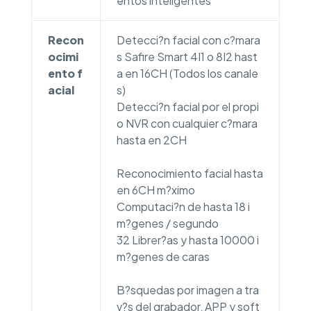
entos inteligentes
Recon
Detecci?n facial con c?mara
ocimi
s Safire Smart 4I1 o 8I2 hast
ento f
a en 16CH (Todos los canale
acial
s)
Detecci?n facial por el propi
o NVR con cualquier c?mara
hasta en 2CH
Reconocimiento facial hasta
en 6CH m?ximo
Computaci?n de hasta 18 i
m?genes / segundo
32 Librer?as y hasta 10000 i
m?genes de caras
B?squedas por imagen a tra
v?s del grabador, APP y soft