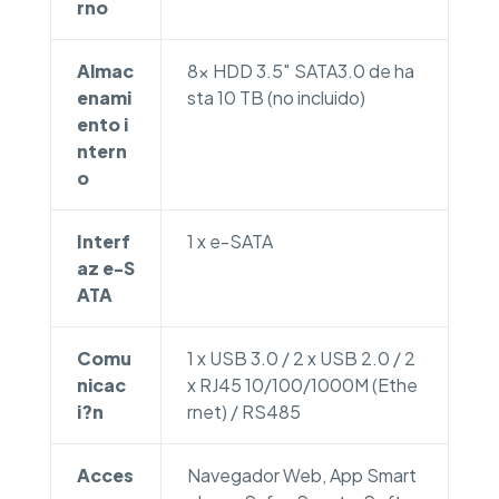
rno
Almac
8x HDD 3.5″ SATA3.0 de ha
enami
sta 10 TB (no incluido)
ento i
ntern
o
Interf
1 x e-SATA
az e-S
ATA
Comu
1 x USB 3.0 / 2 x USB 2.0 / 2
nicac
x RJ45 10/100/1000M (Ethe
i?n
rnet) / RS485
Acces
Navegador Web, App Smart