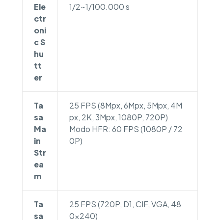
Ele
1/2~1/100.000 s
ctr
oni
c S
hu
tt
er
Ta
25 FPS (8Mpx, 6Mpx, 5Mpx, 4M
sa
px, 2K, 3Mpx, 1080P, 720P)
Ma
Modo HFR: 60 FPS (1080P / 72
in
0P)
Str
ea
m
Ta
25 FPS (720P, D1, CIF, VGA, 48
sa
0×240)