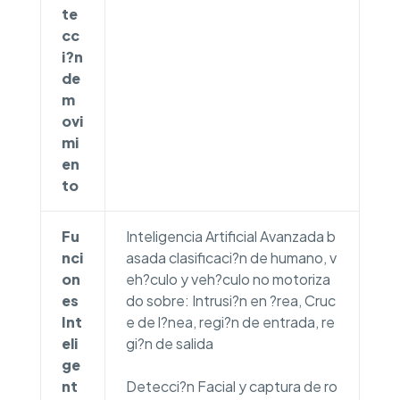
te
cc
i?n
de
m
ovi
mi
en
to
Fu
Inteligencia Artificial Avanzada b
nci
asada clasificaci?n de humano, v
on
eh?culo y veh?culo no motoriza
es
do sobre: Intrusi?n en ?rea, Cruc
Int
e de l?nea, regi?n de entrada, re
eli
gi?n de salida
ge
nt
Detecci?n Facial y captura de ro