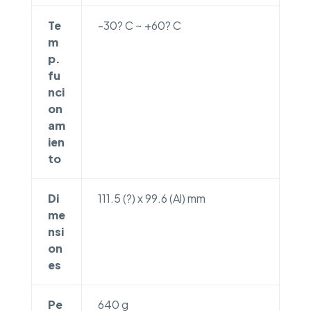
Te
-30? C ~ +60? C
m
p.
fu
nci
on
am
ien
to
Di
111.5 (?) x 99.6 (Al) mm
me
nsi
on
es
Pe
640 g