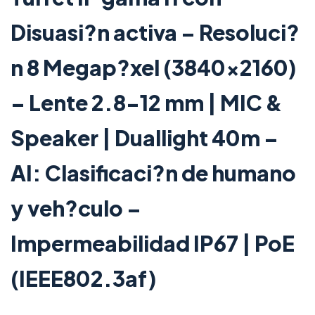
Disuasi?n activa – Resoluci?
n 8 Megap?xel (3840×2160)
– Lente 2.8-12 mm | MIC &
Speaker | Duallight 40m –
AI: Clasificaci?n de humano
y veh?culo –
Impermeabilidad IP67 | PoE
(IEEE802.3af)