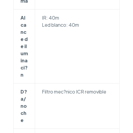
ma
Al
IR: 40m
ca
Led blanco: 40m
nc
e d
e il
um
ina
ci?
n
D?
Filtro mec?nico ICR removible
a/
no
ch
e