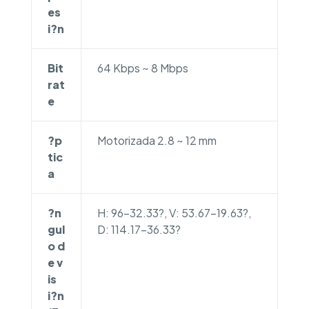
es
i?n
Bit
64 Kbps ~ 8 Mbps
rat
e
?p
Motorizada 2.8 ~ 12 mm
tic
a
?n
H: 96-32.33?, V: 53.67-19.63?,
gul
D: 114.17-36.33?
o d
e v
is
i?n