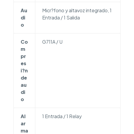
Au
Micr?fono y altavoz integrado, 1
di
Entrada / 1 Salida
o
Co
G711A / U
m
pr
es
i?n
de
au
di
o
Al
1 Entrada / 1 Relay
ar
ma