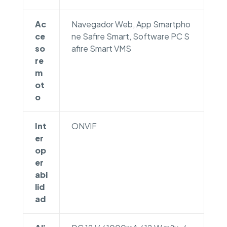
Ac
Navegador Web, App Smartpho
ce
ne Safire Smart, Software PC S
so
afire Smart VMS
re
m
ot
o
Int
ONVIF
er
op
er
abi
lid
ad