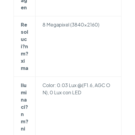
ag
en
Re
8 Megapixel (3840×2160)
sol
uc
i?n
m?
xi
ma
Ilu
Color: 0.03 Lux @(F1.6, AGC O
mi
N), 0 Lux con LED
na
ci?
n
m?
ni