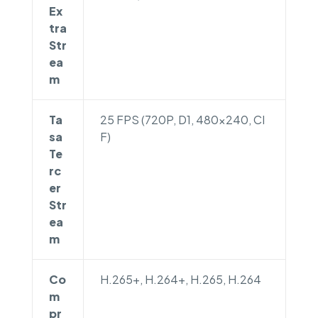
Ex
tra
Str
ea
m
Ta
25 FPS (720P, D1, 480×240, CI
sa
F)
Te
rc
er
Str
ea
m
Co
H.265+, H.264+, H.265, H.264
m
pr