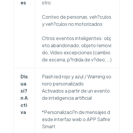
es
stro
Conteo de personas, veh?culos
y veh?culos no motorizados
Otros eventos inteligentes: obj
eto abandonado, objeto removi
do, Video excepciones (cambio
de escena, p?rdida de v?deo, …)
Dis
Flash led rojo y azul / Warning so
ua
noro personalizado
si?
Activados a partir de un evento
n A
de inteligencia artificial
cti
va
*Personalizaci?n de mensajes d
esde interfaz web o APP Safire
Smart