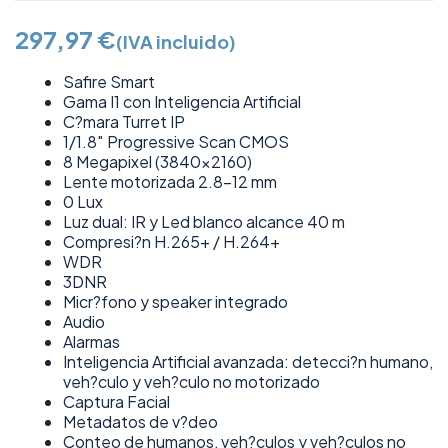
297,97
€
(IVA incluido)
Safire Smart
Gama I1 con Inteligencia Artificial
C?mara Turret IP
1/1.8″ Progressive Scan CMOS
8 Megapixel (3840×2160)
Lente motorizada 2.8-12 mm
0 Lux
Luz dual: IR y Led blanco alcance 40 m
Compresi?n H.265+ / H.264+
WDR
3DNR
Micr?fono y speaker integrado
Audio
Alarmas
Inteligencia Artificial avanzada: detecci?n humano,
veh?culo y veh?culo no motorizado
Captura Facial
Metadatos de v?deo
Conteo de humanos, veh?culos y veh?culos no