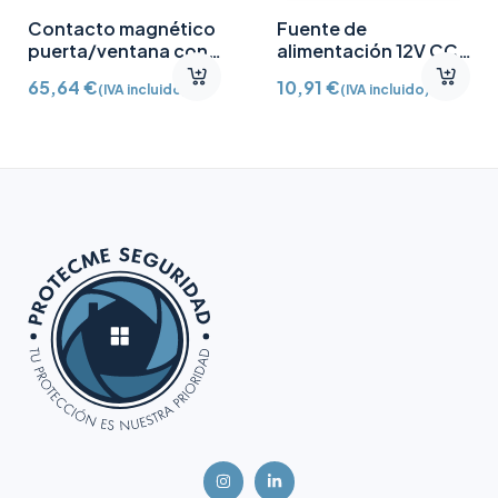
Contacto magnético
Fuente de
puerta/ventana con
alimentación 12V CC
Detector vibración e
/2A
65,64
€
10,91
€
(IVA incluido)
(IVA incluido)
inclinación AJ-
DOORPROTECTPLUS-
W certificado grado 2