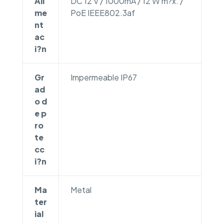
Ali
DC 12 V / 1000mA / 12 W m?x. /
me
PoE IEEE802.3af
nt
ac
i?n
Gr
Impermeable IP67
ad
o d
e p
ro
te
cc
i?n
Ma
Metal
ter
ial