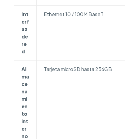
Int
Ethernet 10 / 100M BaseT
erf
az
de
re
d
Al
Tarjeta microSD hasta 256GB
ma
ce
na
mi
en
to
int
er
no