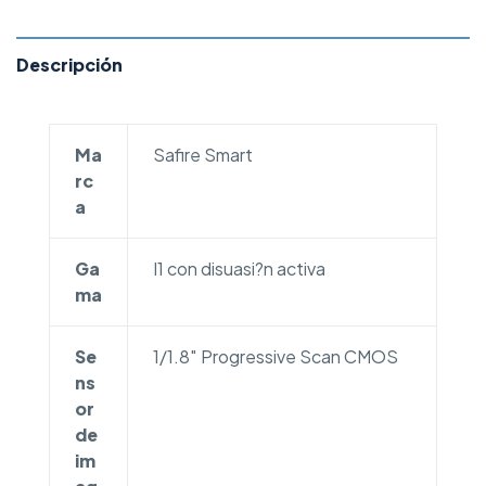
Descripción
Ma
Safire Smart
rc
a
Ga
I1 con disuasi?n activa
ma
Se
1/1.8″ Progressive Scan CMOS
ns
or
de
im