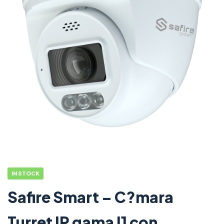
IN STOCK
Safire Smart – C?mara
Turret IP gama I1 con