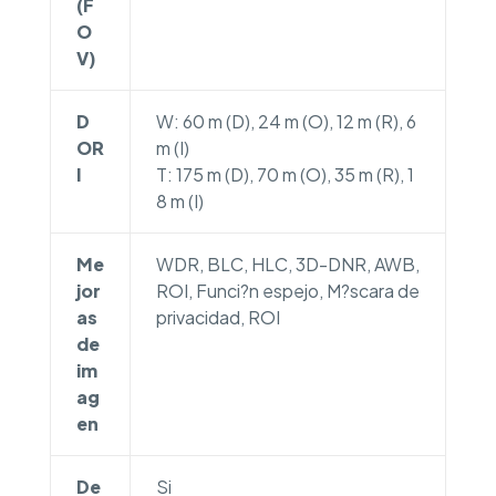
(F
O
V)
D
W: 60 m (D), 24 m (O), 12 m (R), 6
OR
m (I)
I
T: 175 m (D), 70 m (O), 35 m (R), 1
8 m (I)
Me
WDR, BLC, HLC, 3D-DNR, AWB,
jor
ROI, Funci?n espejo, M?scara de
as
privacidad, ROI
de
im
ag
en
De
Si