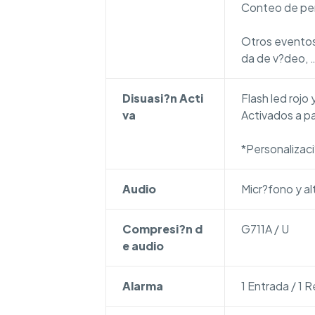
Conteo de per
Otros eventos
da de v?deo, 
Disuasi?n Acti
Flash led rojo
va
Activados a par
*Personalizac
Audio
Micr?fono y al
Compresi?n d
G711A / U
e audio
Alarma
1 Entrada / 1 R