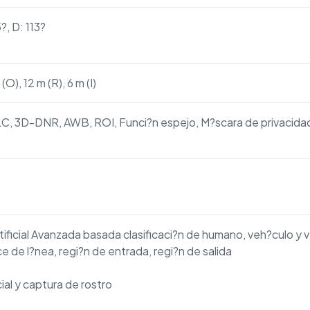
?, D: 113?
(O), 12 m (R), 6 m (I)
, 3D-DNR, AWB, ROI, Funci?n espejo, M?scara de privacida
rtificial Avanzada basada clasificaci?n de humano, veh?culo y 
ce de l?nea, regi?n de entrada, regi?n de salida
al y captura de rostro