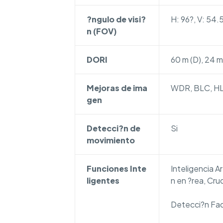
?ngulo de visi?
H: 96?, V: 54.5
n (FOV)
DORI
60 m (D), 24 m 
Mejoras de ima
WDR, BLC, HLC
gen
Detecci?n de
Si
movimiento
Funciones Inte
Inteligencia A
ligentes
n en ?rea, Cru
Detecci?n Faci