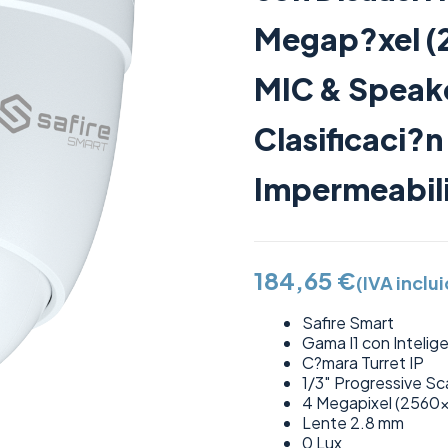
Megap?xel (2
MIC & Speaker
Clasificaci?
Impermeabili
184,65
€
(IVA inclu
Safire Smart
Gama I1 con Inteligen
C?mara Turret IP
1/3″ Progressive 
4 Megapixel (2560
Lente 2.8 mm
0 Lux