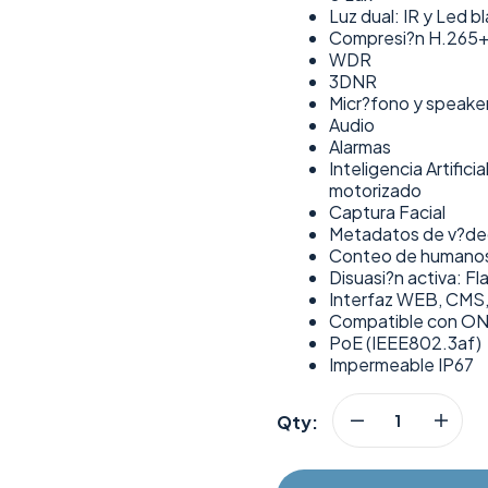
Luz dual: IR y Led 
Compresi?n H.265+
WDR
3DNR
Micr?fono y speake
Audio
Alarmas
Inteligencia Artifi
motorizado
Captura Facial
Metadatos de v?d
Conteo de humanos,
Disuasi?n activa: Fl
Interfaz WEB, CMS
Compatible con ON
PoE (IEEE802.3af)
Impermeable IP67
Qty: