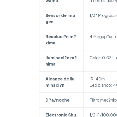
Gama
I1 con disuasi?
Sensor de ima
1/3″ Progres
gen
Resoluci?n m?
4 Megap?xel 
xima
Iluminaci?n m?
Color: 0.03 L
nima
Alcance de ilu
IR: 40m
minaci?n
Led blanco: 
D?a/noche
Filtro mec?nic
Electronic Shu
1/2~1/100.00