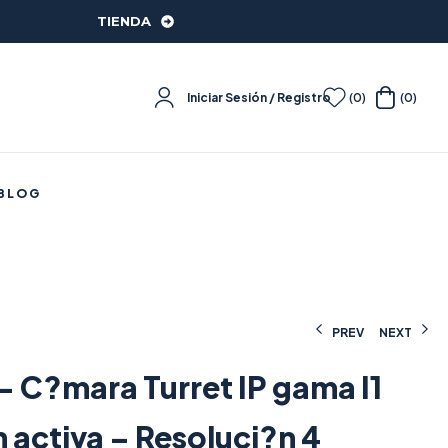
TIENDA
Iniciar Sesión / Registro
(0)
(0)
BLOG
PREV
NEXT
– C?mara Turret IP gama I1
167,67
162,81
€
€
(IVA incluido)
(IVA incluido)
 activa – Resoluci?n 4