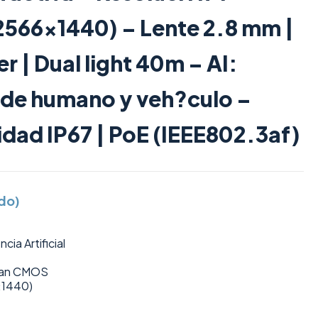
566×1440) – Lente 2.8 mm |
 | Dual light 40m – AI:
n de humano y veh?culo –
dad IP67 | PoE (IEEE802.3af)
ido)
cia Artificial
Scan CMOS
×1440)