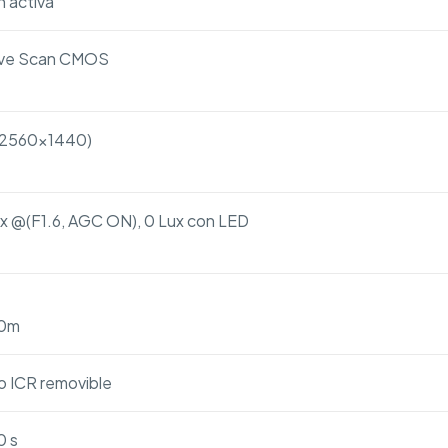
n activa
sive Scan CMOS
(2560×1440)
ux @(F1.6, AGC ON), 0 Lux con LED
40m
o ICR removible
0 s