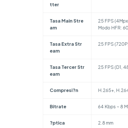
tter
Tasa Main Stre
25 FPS (4Mpx,
am
Modo HFR: 60
Tasa Extra Str
25 FPS (720P,
eam
Tasa Tercer Str
25 FPS (D1, 4
eam
Compresi?n
H.265+, H.26
Bitrate
64 Kbps ~ 8 
?ptica
2.8 mm