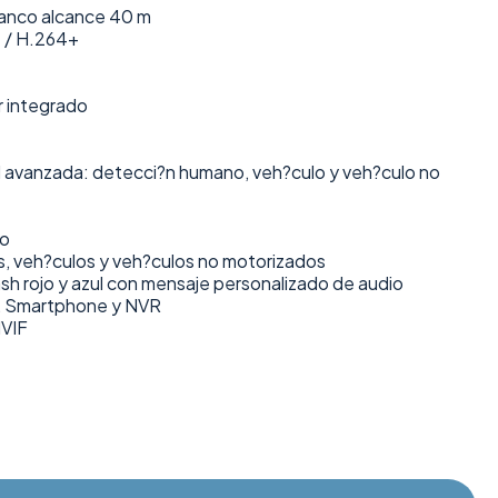
blanco alcance 40 m
 / H.264+
r integrado
cial avanzada: detecci?n humano, veh?culo y veh?culo no
eo
 veh?culos y veh?culos no motorizados
ash rojo y azul con mensaje personalizado de audio
, Smartphone y NVR
VIF