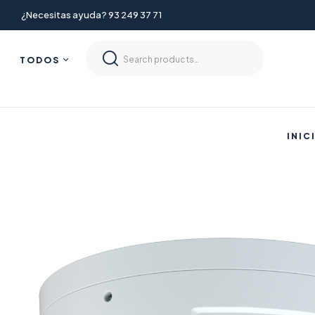
¿Necesitas ayuda? 93 249 37 71
TODOS
INIC