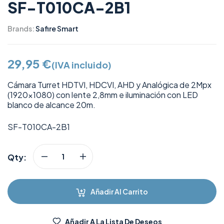
SF-T010CA-2B1
Brands:
Safire Smart
29,95
€
(IVA incluido)
Cámara Turret HDTVI, HDCVI, AHD y Analógica de 2Mpx
(1920×1080) con lente 2,8mm e iluminación con LED
blanco de alcance 20m.
SF-T010CA-2B1
Qty:
Añadir Al Carrito
Añadir A La Lista De Deseos