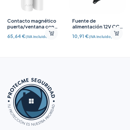
Contacto magnético
Fuente de
puerta/ventana con
alimentación 12V CC
Detector vibración e
/2A
65,64
€
10,91
€
(IVA incluido)
(IVA incluido)
inclinación AJ-
DOORPROTECTPLUS-
W certificado grado 2