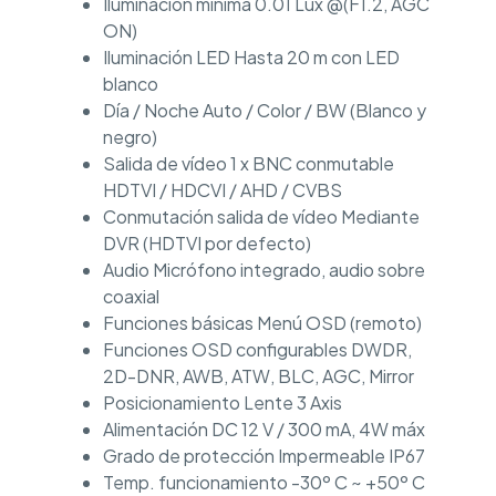
Iluminación mínima 0.01 Lux @(F1.2, AGC
ON)
Iluminación LED Hasta 20 m con LED
blanco
Día / Noche Auto / Color / BW (Blanco y
negro)
Salida de vídeo 1 x BNC conmutable
HDTVI / HDCVI / AHD / CVBS
Conmutación salida de vídeo Mediante
DVR (HDTVI por defecto)
Audio Micrófono integrado, audio sobre
coaxial
Funciones básicas Menú OSD (remoto)
Funciones OSD configurables DWDR,
2D-DNR, AWB, ATW, BLC, AGC, Mirror
Posicionamiento Lente 3 Axis
Alimentación DC 12 V / 300 mA, 4W máx
Grado de protección Impermeable IP67
Temp. funcionamiento -30º C ~ +50º C