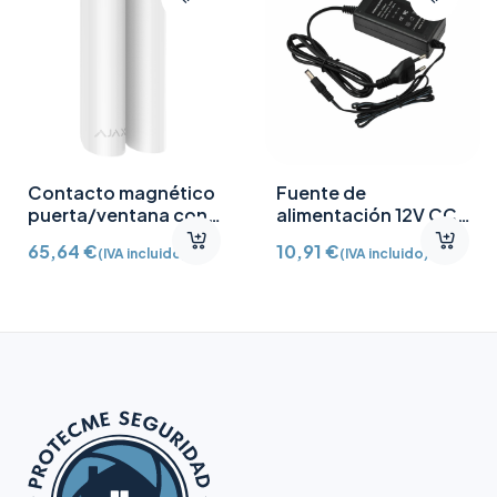
Contacto magnético
Fuente de
puerta/ventana con
alimentación 12V CC
Detector vibración e
/2A
65,64
€
10,91
€
(IVA incluido)
(IVA incluido)
inclinación AJ-
DOORPROTECTPLUS-
W certificado grado 2