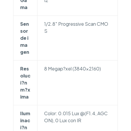
Ga
I2
ma
Sen
1/2.8″ Progressive Scan CMO
sor
S
de i
ma
gen
Res
8 Megap?xel (3840×2160)
oluc
i?n
m?x
ima
Ilum
Color: 0.015 Lux @(F1.4, AGC
inac
ON), 0 Lux con IR
i?n