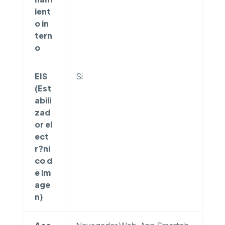
ient
o in
tern
o
EIS
Si
(Est
abili
zad
or el
ect
r?ni
co d
e im
age
n)