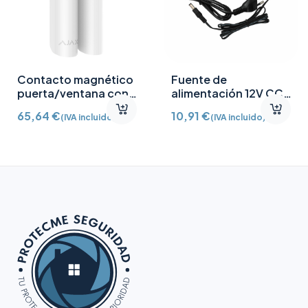
Contacto magnético
Fuente de
puerta/ventana con
alimentación 12V CC
Detector vibración e
/2A
65,64
€
10,91
€
(IVA incluido)
(IVA incluido)
inclinación AJ-
DOORPROTECTPLUS-
W certificado grado 2