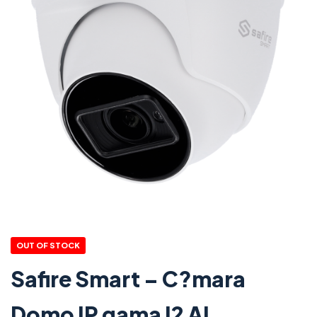
OUT OF STOCK
Safire Smart – C?mara
Domo IP gama I2 AI