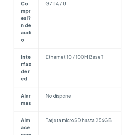
Co
G711A / U
mpr
esi?
n de
audi
o
Inte
Ethernet 10 / 100M BaseT
rfaz
de r
ed
Alar
No dispone
mas
Alm
Tarjeta microSD hasta 256GB
ace
nam