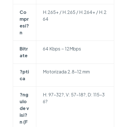
Co
H.265+ / H.265 / H.264+ / H.2
mpr
64
esi?
n
Bitr
64 Kbps ~ 12Mbps
ate
?pti
Motorizada 2.8-12 mm
ca
?ng
H: 97-32?, V: 57-18?, D: 115-3
ulo
6?
de v
isi?
n (F