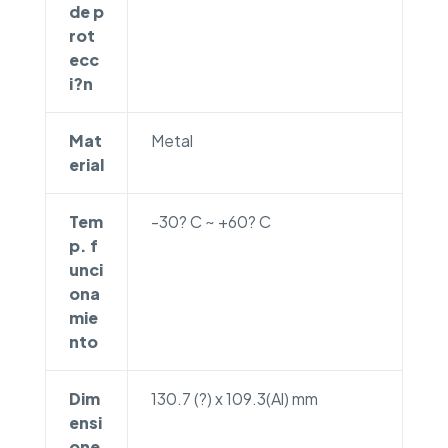
de p
rot
ecc
i?n
Mat
Metal
erial
Tem
-30? C ~ +60? C
p. f
unci
ona
mie
nto
Dim
130.7 (?) x 109.3(Al) mm
ensi
one