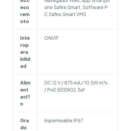
Acc
Navegador Web, App Smartph
eso
one Safire Smart, Software P
rem
C Safire Smart VMS
oto
Inte
ONVIF
rop
era
bilid
ad
Alim
DC 12 V / 875 mA / 10.5W m?x.
ent
/ PoE IEEE802.3af
aci?
n
Gra
Impermeable IP67
do