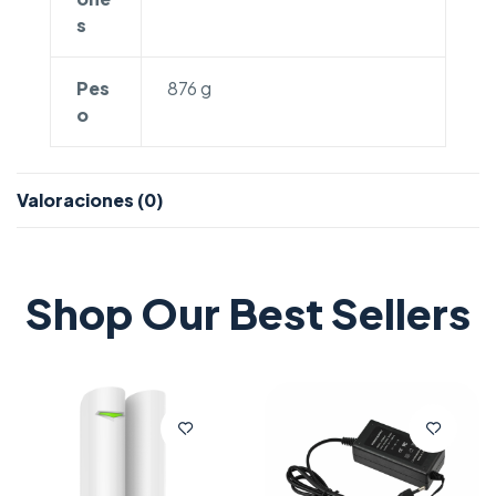
s
Pes
876 g
o
Valoraciones (0)
Shop Our Best Sellers