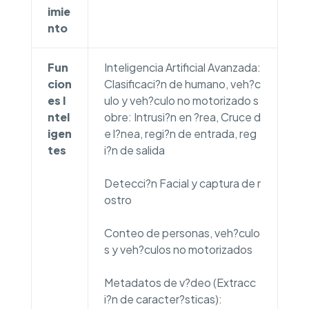
imie
nto
Fun
Inteligencia Artificial Avanzada:
cion
Clasificaci?n de humano, veh?c
es I
ulo y veh?culo no motorizado s
ntel
obre: Intrusi?n en ?rea, Cruce d
igen
e l?nea, regi?n de entrada, reg
tes
i?n de salida
Detecci?n Facial y captura de r
ostro
Conteo de personas, veh?culo
s y veh?culos no motorizados
Metadatos de v?deo (Extracc
i?n de caracter?sticas):