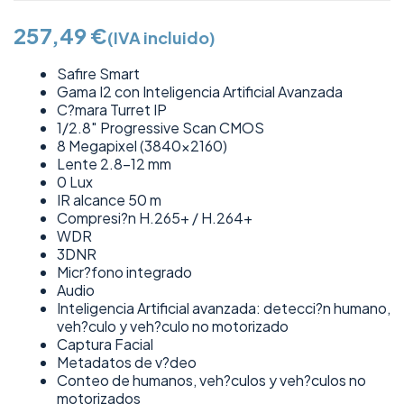
257,49
€
(IVA incluido)
Safire Smart
Gama I2 con Inteligencia Artificial Avanzada
C?mara Turret IP
1/2.8″ Progressive Scan CMOS
8 Megapixel (3840×2160)
Lente 2.8-12 mm
0 Lux
IR alcance 50 m
Compresi?n H.265+ / H.264+
WDR
3DNR
Micr?fono integrado
Audio
Inteligencia Artificial avanzada: detecci?n humano,
veh?culo y veh?culo no motorizado
Captura Facial
Metadatos de v?deo
Conteo de humanos, veh?culos y veh?culos no
motorizados