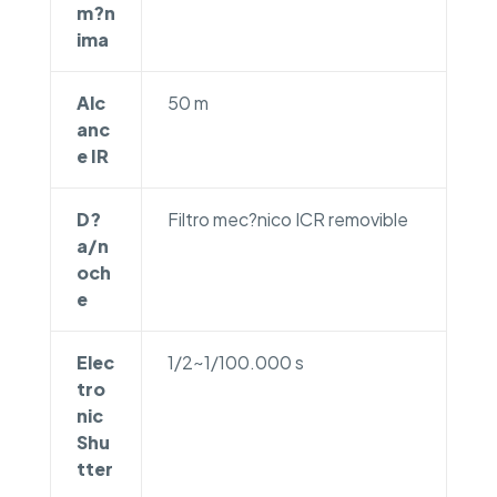
m?n
ima
Alc
50 m
anc
e IR
D?
Filtro mec?nico ICR removible
a/n
och
e
Elec
1/2~1/100.000 s
tro
nic
Shu
tter