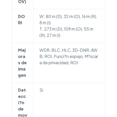
OV)
DO
W: 80 m (D), 32 m (O), 16 m (R),
RI
8 m (I)
T: 273 m (D), 109 m (O), 55 m
(R), 27 m (I)
Mej
WDR, BLC, HLC, 3D-DNR, AW
ora
B, ROI, Funci?n espejo, M?scar
s de
a de privacidad, ROI
ima
gen
Det
Si
ecc
i?n
de
mov