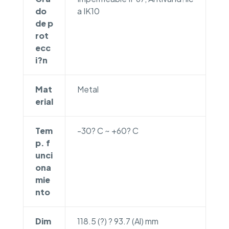
do
a IK10
de p
rot
ecc
i?n
Mat
Metal
erial
Tem
-30? C ~ +60? C
p. f
unci
ona
mie
nto
Dim
118.5 (?) ? 93.7 (Al) mm