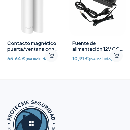
Contacto magnético
Fuente de
puerta/ventana con
alimentación 12V CC
Detector vibración e
/2A
65,64
€
10,91
€
(IVA incluido)
(IVA incluido)
inclinación AJ-
DOORPROTECTPLUS-
W certificado grado 2