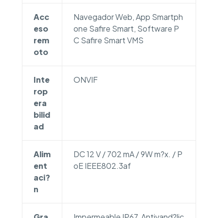
Acc
Navegador Web, App Smartph
eso
one Safire Smart, Software P
rem
C Safire Smart VMS
oto
Inte
ONVIF
rop
era
bilid
ad
Alim
DC 12 V / 702 mA / 9W m?x. / P
ent
oE IEEE802.3af
aci?
n
Gra
Impermeable IP67, Antivand?lic