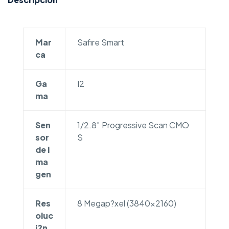
Mar
Safire Smart
ca
Ga
I2
ma
Sen
1/2.8″ Progressive Scan CMO
sor
S
de i
ma
gen
Res
8 Megap?xel (3840×2160)
oluc
i?n