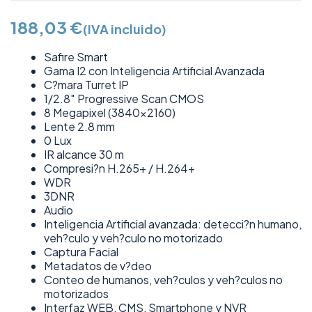
188,03
€
(IVA incluido)
Safire Smart
Gama I2 con Inteligencia Artificial Avanzada
C?mara Turret IP
1/2.8″ Progressive Scan CMOS
8 Megapixel (3840×2160)
Lente 2.8 mm
0 Lux
IR alcance 30 m
Compresi?n H.265+ / H.264+
WDR
3DNR
Audio
Inteligencia Artificial avanzada: detecci?n humano,
veh?culo y veh?culo no motorizado
Captura Facial
Metadatos de v?deo
Conteo de humanos, veh?culos y veh?culos no
motorizados
Interfaz WEB, CMS, Smartphone y NVR