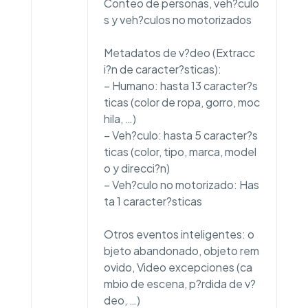
Conteo de personas, veh?culo
s y veh?culos no motorizados
Metadatos de v?deo (Extracc
i?n de caracter?sticas):
– Humano: hasta 13 caracter?s
ticas (color de ropa, gorro, moc
hila, …)
– Veh?culo: hasta 5 caracter?s
ticas (color, tipo, marca, model
o y direcci?n)
– Veh?culo no motorizado: Has
ta 1 caracter?sticas
Otros eventos inteligentes: o
bjeto abandonado, objeto rem
ovido, Video excepciones (ca
mbio de escena, p?rdida de v?
deo, …)