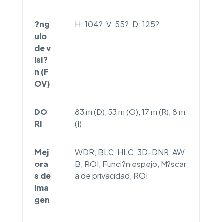
?ng
H: 104?, V: 55?, D: 125?
ulo
de v
isi?
n (F
OV)
DO
83 m (D), 33 m (O), 17 m (R), 8 m
RI
(I)
Mej
WDR, BLC, HLC, 3D-DNR, AW
ora
B, ROI, Funci?n espejo, M?scar
s de
a de privacidad, ROI
ima
gen