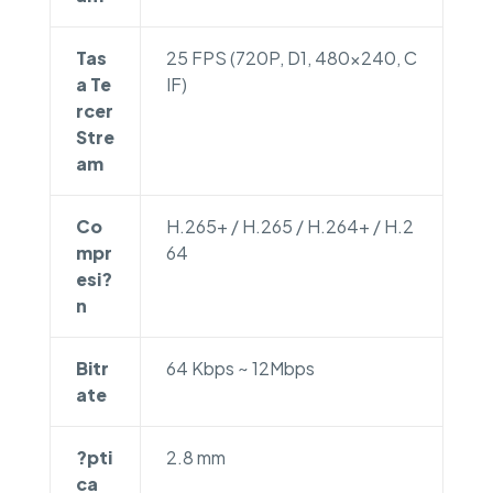
Tas
25 FPS (720P, D1, 480×240, C
a Te
IF)
rcer
Stre
am
Co
H.265+ / H.265 / H.264+ / H.2
mpr
64
esi?
n
Bitr
64 Kbps ~ 12Mbps
ate
?pti
2.8 mm
ca