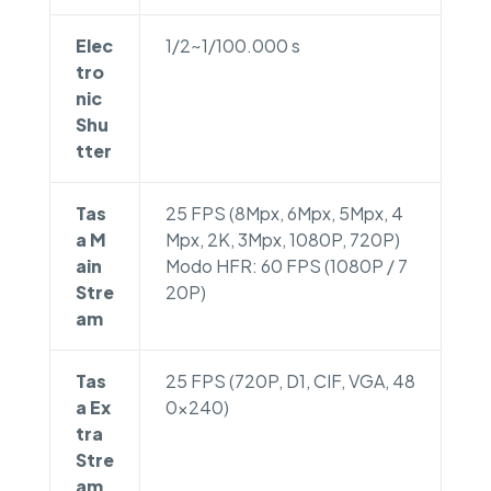
Elec
1/2~1/100.000 s
tro
nic
Shu
tter
Tas
25 FPS (8Mpx, 6Mpx, 5Mpx, 4
a M
Mpx, 2K, 3Mpx, 1080P, 720P)
ain
Modo HFR: 60 FPS (1080P / 7
Stre
20P)
am
Tas
25 FPS (720P, D1, CIF, VGA, 48
a Ex
0×240)
tra
Stre
am