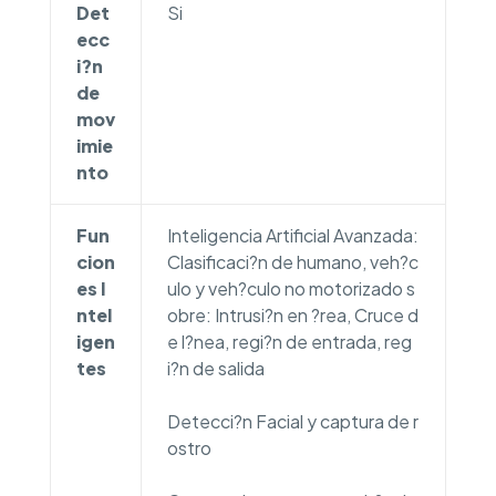
Det
Si
ecc
i?n
de
mov
imie
nto
Fun
Inteligencia Artificial Avanzada:
cion
Clasificaci?n de humano, veh?c
es I
ulo y veh?culo no motorizado s
ntel
obre: Intrusi?n en ?rea, Cruce d
igen
e l?nea, regi?n de entrada, reg
tes
i?n de salida
Detecci?n Facial y captura de r
ostro