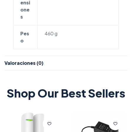
ensi
one
s
Pes
460 g
o
Valoraciones (0)
Shop Our Best Sellers