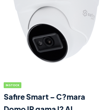
IN STOCK
Safire Smart – C?mara
Domo IP gama I2 AI