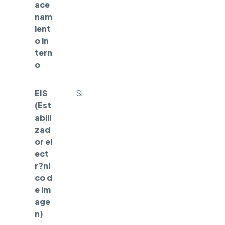
ace
nam
ient
o in
tern
o
EIS
Si
(Est
abili
zad
or el
ect
r?ni
co d
e im
age
n)