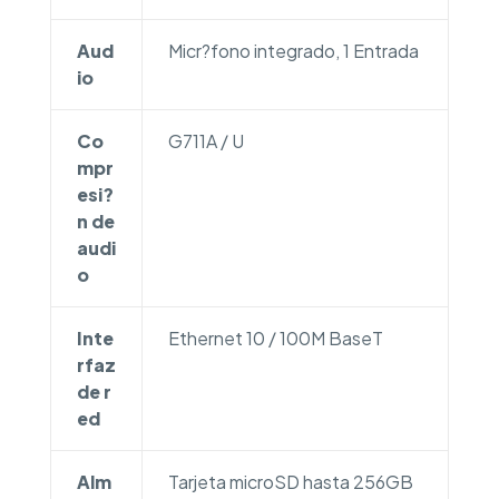
Aud
Micr?fono integrado, 1 Entrada
io
Co
G711A / U
mpr
esi?
n de
audi
o
Inte
Ethernet 10 / 100M BaseT
rfaz
de r
ed
Alm
Tarjeta microSD hasta 256GB