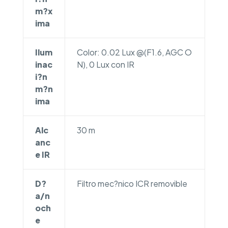
m?x
ima
Ilum
Color: 0.02 Lux @(F1.6, AGC O
inac
N), 0 Lux con IR
i?n
m?n
ima
Alc
30 m
anc
e IR
D?
Filtro mec?nico ICR removible
a/n
och
e