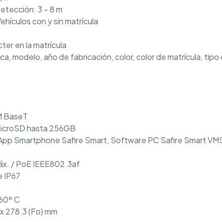
etección: 3 – 8 m
hículos con y sin matrícula
cter en la matrícula
ca, modelo, año de fabricación, color, color de matrícula, tipo
0M BaseT
microSD hasta 256GB
pp Smartphone Safire Smart, Software PC Safire Smart VM
máx. / PoE IEEE802.3af
e IP67
60º C
 x 278.3 (Fo) mm