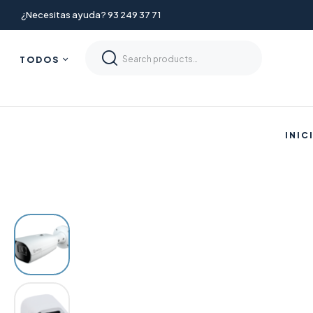
¿Necesitas ayuda? 93 249 37 71
TODOS
INIC