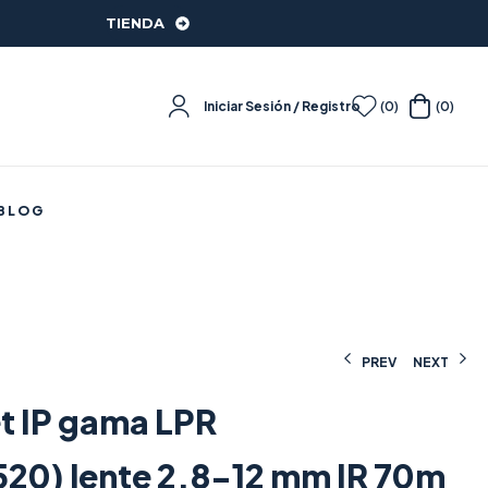
TIENDA
Iniciar Sesión / Registro
(0)
(0)
BLOG
PREV
NEXT
t IP gama LPR
2.811,11
592,90
€
€
(IVA incluido)
(IVA incluido)
20) lente 2.8-12 mm IR 70m