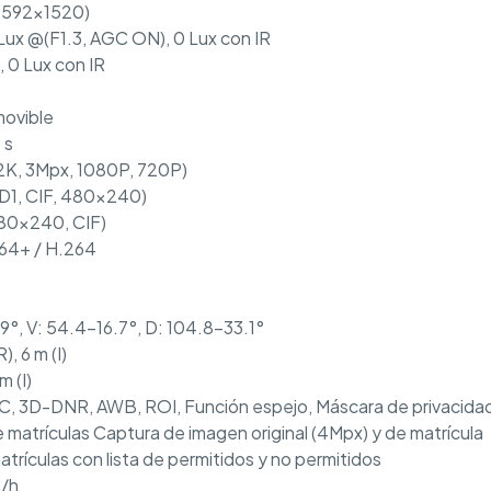
(2592×1520)
Lux @(F1.3, AGC ON), 0 Lux con IR
 0 Lux con IR
movible
 s
2K, 3Mpx, 1080P, 720P)
 D1, CIF, 480×240)
480×240, CIF)
64+ / H.264
9°, V: 54.4-16.7°, D: 104.8-33.1°
, 6 m (I)
m (I)
, 3D-DNR, AWB, ROI, Función espejo, Máscara de privacida
 matrículas Captura de imagen original (4Mpx) y de matrícula
rículas con lista de permitidos y no permitidos
m/h