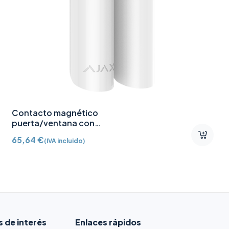
Contacto magnético
puerta/ventana con
Detector vibración e
65,64
€
(IVA incluido)
inclinación AJ-
DOORPROTECTPLUS-W
certificado grado 2
s de interés
Enlaces rápidos