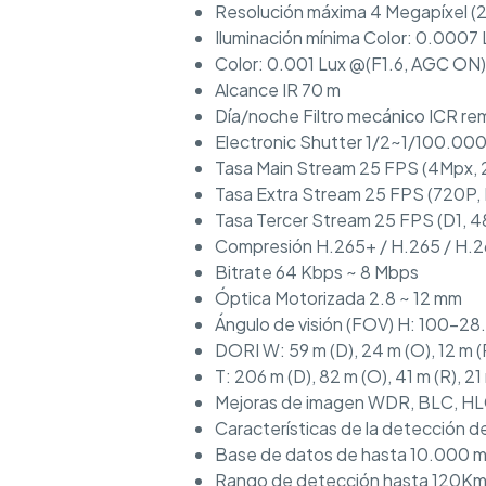
Resolución máxima 4 Megapíxel 
Iluminación mínima Color: 0.0007 
Color: 0.001 Lux @(F1.6, AGC ON),
Alcance IR 70 m
Día/noche Filtro mecánico ICR re
Electronic Shutter 1/2~1/100.000
Tasa Main Stream 25 FPS (4Mpx, 
Tasa Extra Stream 25 FPS (720P,
Tasa Tercer Stream 25 FPS (D1, 
Compresión H.265+ / H.265 / H.2
Bitrate 64 Kbps ~ 8 Mbps
Óptica Motorizada 2.8 ~ 12 mm
Ángulo de visión (FOV) H: 100-28.
DORI W: 59 m (D), 24 m (O), 12 m (R)
T: 206 m (D), 82 m (O), 41 m (R), 21 
Mejoras de imagen WDR, BLC, HLC
Características de la detección de
Base de datos de hasta 10.000 mat
Rango de detección hasta 120K