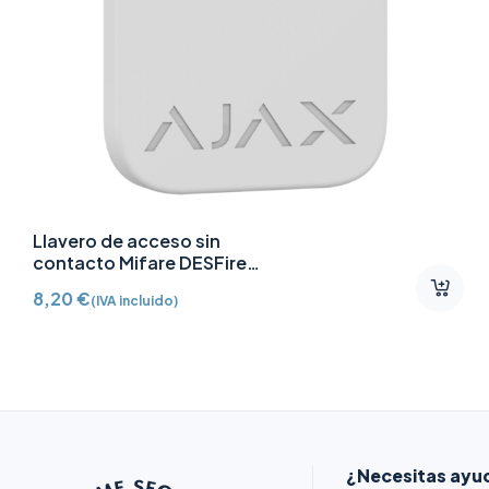
Llavero de acceso sin
contacto Mifare DESFire
AJ-TAG-W
8,20
€
(IVA incluido)
¿Necesitas ayu