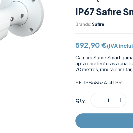
IP67 Safire S
Brands:
Safire
592,90
€
(IVA inclu
Camara Safire Smart gama
apta para lecturas a una d
70 metros, ranura para tar
SF-IPB585ZA-4LPR
Qty: