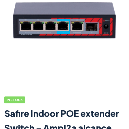
IN STOCK
Safire Indoor POE extender
Switch – Ampl?a alcance