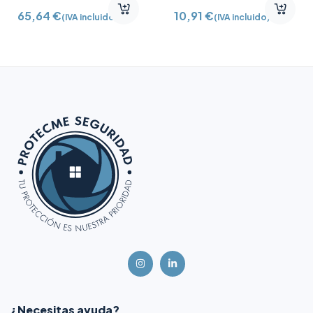
Detector vibración e
/2A
65,64
€
10,91
€
(IVA incluido)
(IVA incluido)
inclinación AJ-
DOORPROTECTPLUS-
W certificado grado 2
¿Necesitas ayuda?