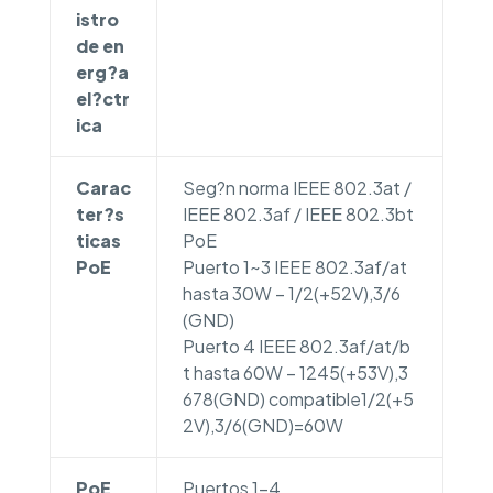
istro
de en
erg?a
el?ctr
ica
Carac
Seg?n norma IEEE 802.3at /
ter?s
IEEE 802.3af / IEEE 802.3bt
ticas
PoE
PoE
Puerto 1~3 IEEE 802.3af/at
hasta 30W – 1/2(+52V),3/6
(GND)
Puerto 4 IEEE 802.3af/at/b
t hasta 60W – 1245(+53V),3
678(GND) compatible1/2(+5
2V),3/6(GND)=60W
PoE
Puertos 1-4