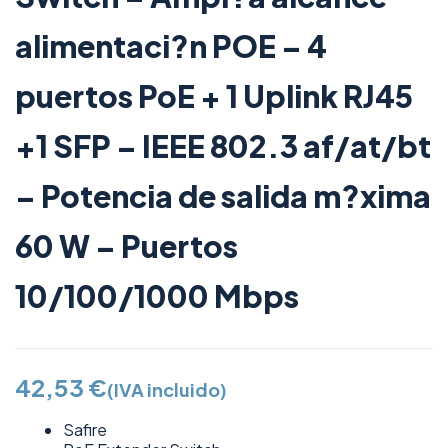
alimentaci?n POE – 4
puertos PoE + 1 Uplink RJ45
+1 SFP – IEEE 802.3 af/at/bt
– Potencia de salida m?xima
60 W – Puertos
10/100/1000 Mbps
42,53
€
(IVA incluido)
Safire