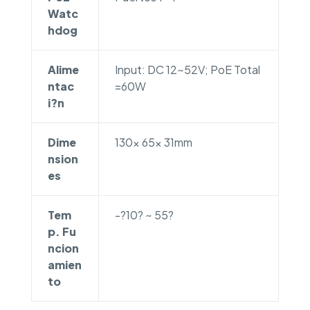
Watc
hdog
Alime
Input: DC 12~52V; PoE Total
ntac
=60W
i?n
Dime
130x 65x 31mm
nsion
es
Tem
-?10? ~ 55?
p. Fu
ncion
amien
to