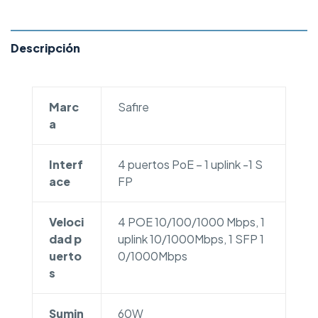
Descripción
Marc
Safire
a
Interf
4 puertos PoE – 1 uplink -1 S
ace
FP
Veloci
4 POE 10/100/1000 Mbps, 1
dad p
uplink 10/1000Mbps, 1 SFP 1
uerto
0/1000Mbps
s
Sumin
60W