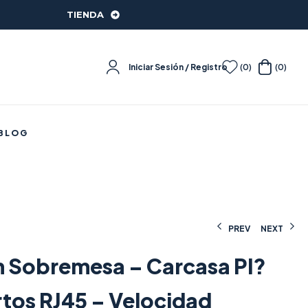
TIENDA
Iniciar Sesión / Registro
(0)
(0)
BLOG
PREV
NEXT
 Sobremesa – Carcasa Pl?
11,15
13,24
€
€
(IVA incluido)
(IVA incluido)
rtos RJ45 – Velocidad