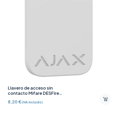
Llavero de acceso sin
contacto Mifare DESFire
AJ-TAG-W
8,20
€
(IVA incluido)