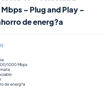
Mbps – Plug and Play –
horro de energ?a
o)
sa
/100/1000 Mbps
o mate
ciable
r
ro de energ?a