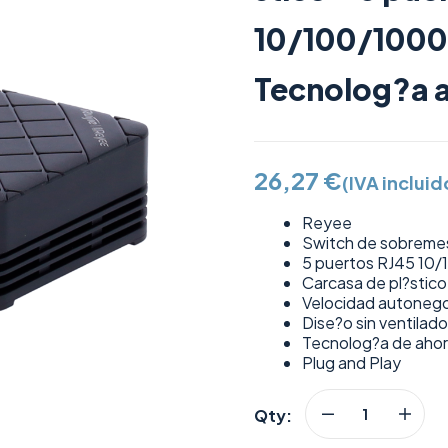
10/100/1000 
Tecnolog?a a
26,27
€
(IVA incluid
Reyee
Switch de sobreme
5 puertos RJ45 10
Carcasa de pl?stic
Velocidad autonego
Dise?o sin ventilado
Tecnolog?a de ahor
Plug and Play
Qty: