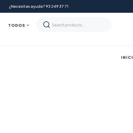
¿Necesitas ayuda? 93 249 37 71
TODOS
INIC