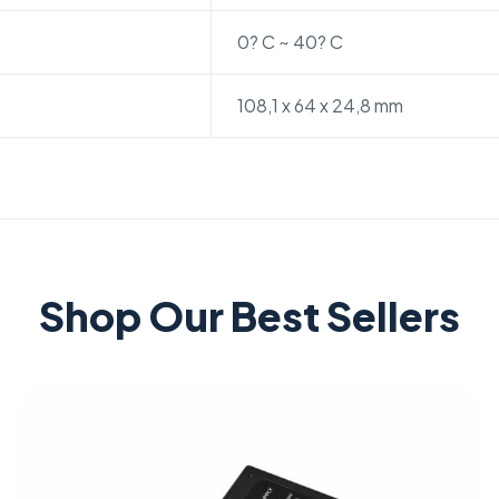
0? C ~ 40? C
108,1 x 64 x 24,8 mm
Shop Our Best Sellers