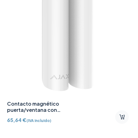
Contacto magnético
puerta/ventana con
Detector vibración e
65,64
€
(IVA incluido)
inclinación AJ-
DOORPROTECTPLUS-W
certificado grado 2