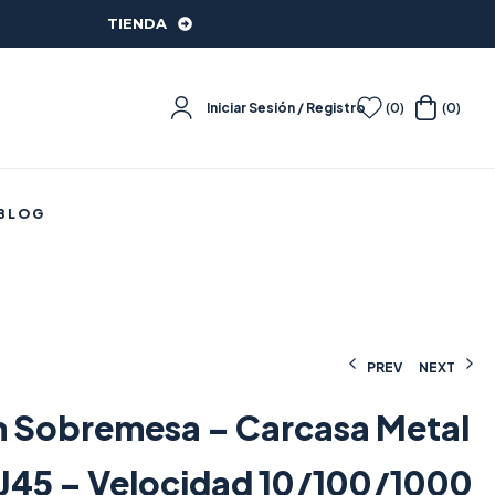
TIENDA
Iniciar Sesión / Registro
(0)
(0)
BLOG
PREV
NEXT
h Sobremesa – Carcasa Metal
25,02
104,64
€
€
(IVA incluido)
(IVA incluido)
RJ45 – Velocidad 10/100/1000