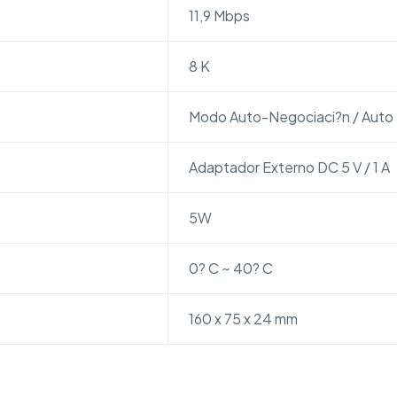
11,9 Mbps
8 K
Modo Auto-Negociaci?n / Auto
Adaptador Externo DC 5 V / 1 A
5W
0? C ~ 40? C
160 x 75 x 24 mm