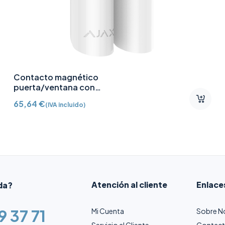
Contacto magnético
puerta/ventana con
Detector vibración e
65,64
€
(IVA incluido)
inclinación AJ-
DOORPROTECTPLUS-W
certificado grado 2
Atención al cliente
Enlace
da?
9 37 71
Mi Cuenta
Sobre N