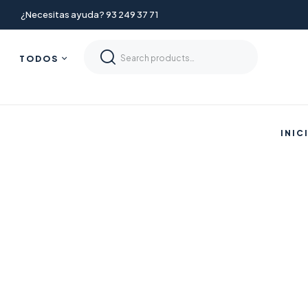
¿Necesitas ayuda? 93 249 37 71
TODOS
INIC