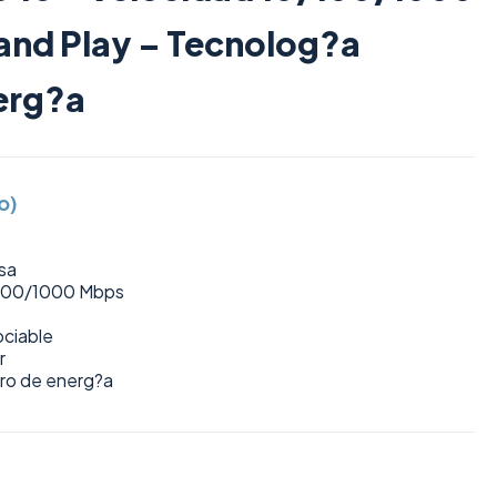
and Play – Tecnolog?a
erg?a
o)
sa
/100/1000 Mbps
ciable
r
ro de energ?a