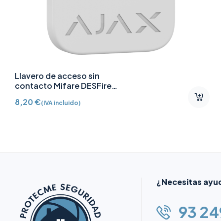
Llavero de acceso sin
contacto Mifare DESFire
AJ-TAG-W
8,20
€
(IVA incluido)
¿Necesitas ayu
93 24