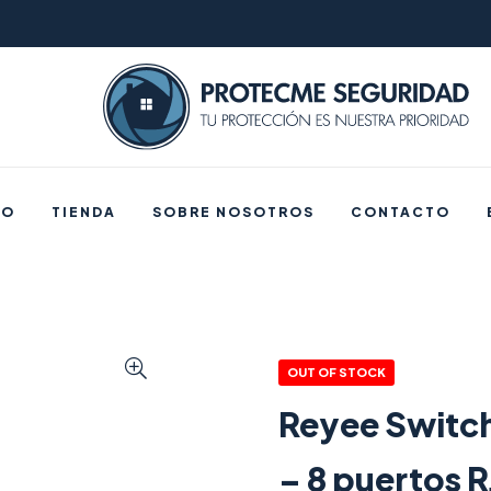
IO
TIENDA
SOBRE NOSOTROS
CONTACTO
OUT OF STOCK
Reyee Switc
– 8 puertos 