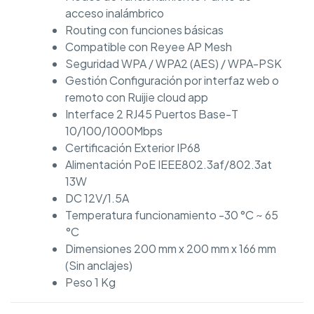
acceso inalámbrico
Routing con funciones básicas
Compatible con Reyee AP Mesh
Seguridad WPA / WPA2 (AES) / WPA-PSK
Gestión Configuración por interfaz web o
remoto con Ruijie cloud app
Interface 2 RJ45 Puertos Base-T
10/100/1000Mbps
Certificación Exterior IP68
Alimentación PoE IEEE802.3af/802.3at
13W
DC 12V/1.5A
Temperatura funcionamiento -30 °C ~ 65
°C
Dimensiones 200 mm x 200 mm x 166 mm
(Sin anclajes)
Peso 1 Kg