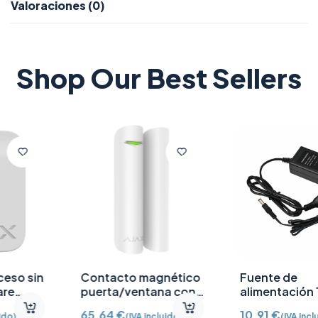
Valoraciones (0)
Shop Our Best Sellers
Contacto magnético
Fuente de
puerta/ventana con
alimentación 12V CC
Detector vibración e
/2A
65,64
€
10,91
€
(IVA incluido)
(IVA incluido)