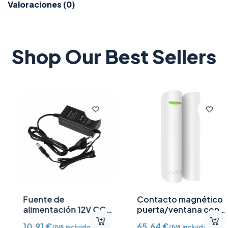
Valoraciones (0)
Shop Our Best Sellers
Fuente de
Contacto magnético
alimentación 12V CC
puerta/ventana con
/2A
Detector vibración e
10,91
€
65,64
€
(IVA incluido)
(IVA incluido)