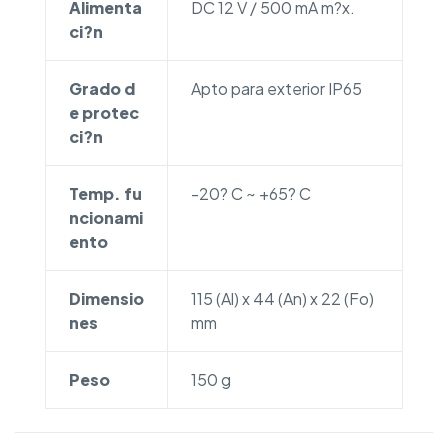
Alimenta
DC 12 V / 500 mA m?x.
ci?n
Grado d
Apto para exterior IP65
e protec
ci?n
Temp. fu
-20? C ~ +65? C
ncionami
ento
Dimensio
115 (Al) x 44 (An) x 22 (Fo)
nes
mm
Peso
150 g