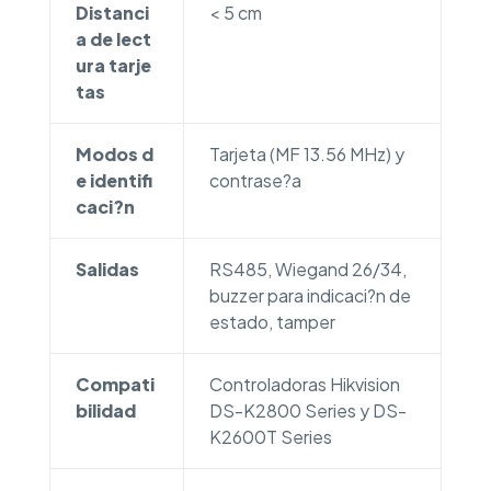
Distanci
< 5 cm
a de lect
ura tarje
tas
Modos d
Tarjeta (MF 13.56 MHz) y
e identifi
contrase?a
caci?n
Salidas
RS485, Wiegand 26/34,
buzzer para indicaci?n de
estado, tamper
Compati
Controladoras Hikvision
bilidad
DS-K2800 Series y DS-
K2600T Series