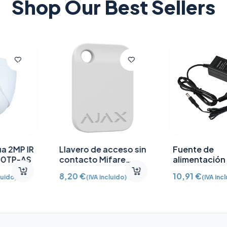
Shop Our Best Sellers
Fuente de
Contacto magnético
alimentación 12V CC
puerta/ventana con
/2A
Detector vibración e
10,91
€
65,64
€
(IVA incluido)
(IVA incluido)
inclinación AJ-
DOORPROTECTPLUS-
W certificado grado 2