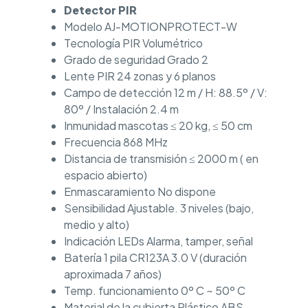
Detector PIR
Modelo AJ-MOTIONPROTECT-W
Tecnología PIR Volumétrico
Grado de seguridad Grado 2
Lente PIR 24 zonas y 6 planos
Campo de detección 12 m / H: 88.5º / V:
80º / Instalación 2.4 m
Inmunidad mascotas ≤ 20 kg, ≤ 50 cm
Frecuencia 868 MHz
Distancia de transmisión ≤ 2000 m ( en
espacio abierto)
Enmascaramiento No dispone
Sensibilidad Ajustable. 3 niveles (bajo,
medio y alto)
Indicación LEDs Alarma, tamper, señal
Batería 1 pila CR123A 3.0 V (duración
aproximada 7 años)
Temp. funcionamiento 0º C ~ 50º C
Material de la cubierta Plástico ABS