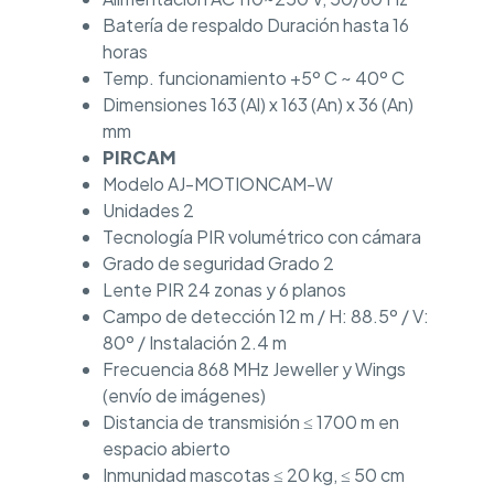
Batería de respaldo Duración hasta 16
horas
Temp. funcionamiento +5º C ~ 40º C
Dimensiones 163 (Al) x 163 (An) x 36 (An)
mm
PIRCAM
Modelo AJ-MOTIONCAM-W
Unidades 2
Tecnología PIR volumétrico con cámara
Grado de seguridad Grado 2
Lente PIR 24 zonas y 6 planos
Campo de detección 12 m / H: 88.5º / V:
80º / Instalación 2.4 m
Frecuencia 868 MHz Jeweller y Wings
(envío de imágenes)
Distancia de transmisión ≤ 1700 m en
espacio abierto
Inmunidad mascotas ≤ 20 kg, ≤ 50 cm