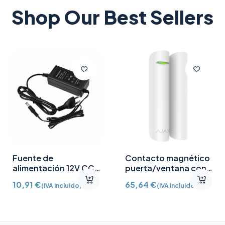
Shop Our Best Sellers
Fuente de
Contacto magnético
alimentación 12V CC
puerta/ventana con
/2A
Detector vibración e
10,91
€
65,64
€
(IVA incluido)
(IVA incluido)
inclinación AJ-
DOORPROTECTPLUS-
W certificado grado 2