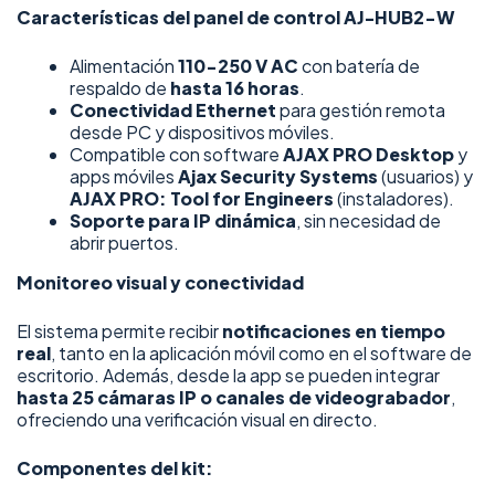
Características del panel de control AJ-HUB2-W
Alimentación
110-250 V AC
con batería de
respaldo de
hasta 16 horas
.
Conectividad Ethernet
para gestión remota
desde PC y dispositivos móviles.
Compatible con software
AJAX PRO Desktop
y
apps móviles
Ajax Security Systems
(usuarios) y
AJAX PRO: Tool for Engineers
(instaladores).
Soporte para IP dinámica
, sin necesidad de
abrir puertos.
Monitoreo visual y conectividad
El sistema permite recibir
notificaciones en tiempo
real
, tanto en la aplicación móvil como en el software de
escritorio. Además, desde la app se pueden integrar
hasta 25 cámaras IP o canales de videograbador
,
ofreciendo una verificación visual en directo.
Componentes del kit: