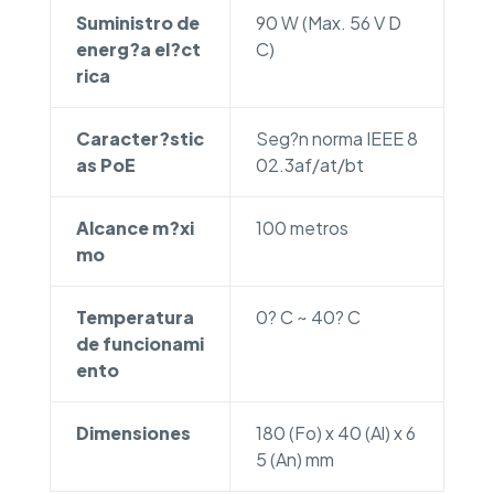
Suministro de
90 W (Max. 56 V D
energ?a el?ct
C)
rica
Caracter?stic
Seg?n norma IEEE 8
as PoE
02.3af/at/bt
Alcance m?xi
100 metros
mo
Temperatura
0? C ~ 40? C
de funcionami
ento
Dimensiones
180 (Fo) x 40 (Al) x 6
5 (An) mm