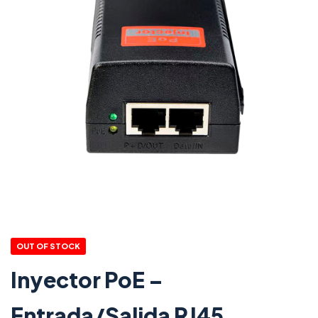
OUT OF STOCK
Inyector PoE –
Entrada/Salida RJ45