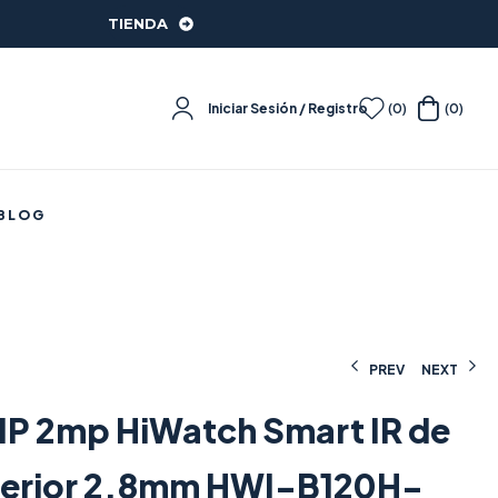
TIENDA
Iniciar Sesión / Registro
(0)
(0)
BLOG
PREV
NEXT
IP 2mp HiWatch Smart IR de
57,50
135,56
€
€
(IVA incluido)
(IVA incluido)
terior 2.8mm HWI-B120H-