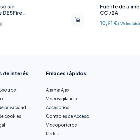
Contacto magnético
puerta/ventana con
Detector vibración e
65,64
€
(IVA incluido)
inclinación AJ-
DOORPROTECTPLUS-W
certificado grado 2
s de interés
Enlaces rápidos
osotros
Alarma Ajax
to
Videovigilancia
 de privacidad
Accesorios
 de cookies
Controles de Acceso
gal
Videoporteros
Redes