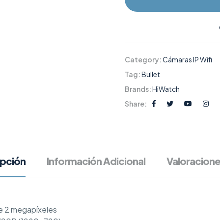
Category:
Cámaras IP Wifi
Tag:
Bullet
Brands:
HiWatch
Share:
ipción
Información Adicional
Valoracione
e 2 megapíxeles