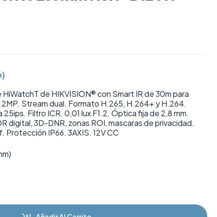
o)
rie HiWatchT de HIKVISION® con Smart IR de 30m para
e 2MP. Stream dual. Formato H.265, H.264+ y H.264.
5ips. Filtro ICR. 0,01 lux F1.2. Óptica fija de 2,8 mm.
digital, 3D-DNR, zonas ROI, mascaras de privacidad.
f. Protección IP66. 3AXIS. 12V CC
mm)
Añadir Al Carrito