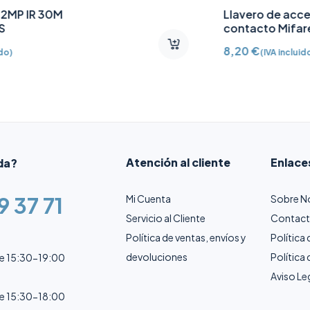
Fuente de alimentación 12V
CC /2A
10,91
€
(IVA incluido)
Atención al cliente
Enlace
da?
9 37 71
Mi Cuenta
Sobre N
Servicio al Cliente
Contac
Política de ventas, envíos y
Política
devoluciones
Política
de 15:30-19:00
Aviso Le
de 15:30-18:00