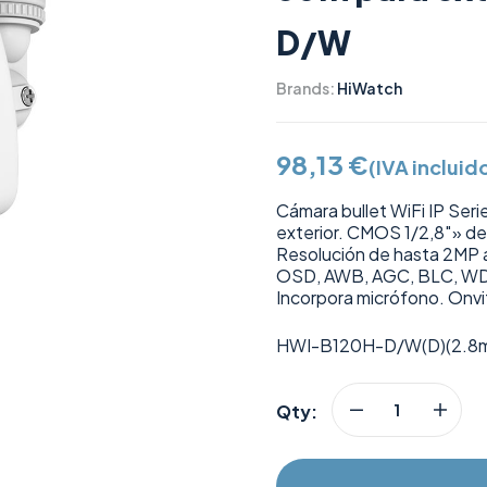
D/W
Brands:
HiWatch
98,13
€
(IVA incluid
Cámara bullet WiFi IP Se
exterior. CMOS 1/2,8″» d
Resolución de hasta 2MP a 2
OSD, AWB, AGC, BLC, WDR 
Incorpora micrófono. Onvi
HWI-B120H-D/W(D)(2.8
Qty: