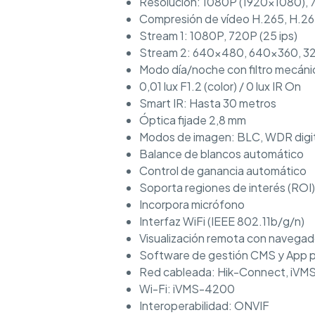
Resolución: 1080P (1920×1080),
Compresión de vídeo H.265, H.2
Stream 1: 1080P, 720P (25 ips)
Stream 2: 640×480, 640×360, 32
Modo día/noche con filtro mecáni
0,01 lux F1.2 (color) / 0 lux IR On
Smart IR: Hasta 30 metros
Óptica fijade 2,8 mm
Modos de imagen: BLC, WDR digi
Balance de blancos automático
Control de ganancia automático
Soporta regiones de interés (ROI)
Incorpora micrófono
Interfaz WiFi (IEEE 802.11b/g/n)
Visualización remota con navegad
Software de gestión CMS y App p
Red cableada: Hik-Connect, iV
Wi-Fi: iVMS-4200
Interoperabilidad: ONVIF