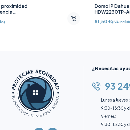
Llavero de acceso sin
contacto Mifare DESFire
AJ-TAG-W
8,20
€
(IVA incluido)
¿Necesitas ayu
93 24
Lunes a Jueves :
9:30-13:30 y 
Viernes:
9:30-13:30 y 