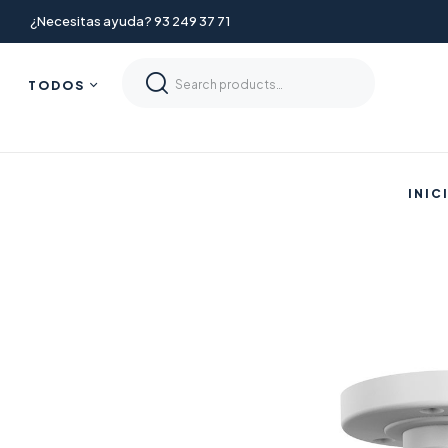
¿Necesitas ayuda? 93 249 37 71
TODOS
INIC