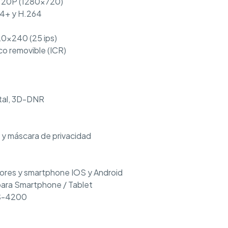
 720P (1280×720)
64+ y H.264
0×240 (25 ips)
co removible (ICR)
tal, 3D-DNR
 y máscara de privacidad
ores y smartphone IOS y Android
ara Smartphone / Tablet
MS-4200