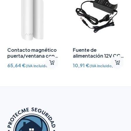
Contacto magnético
Fuente de
puerta/ventana con
alimentación 12V CC
Detector vibración e
/2A
65,64
€
10,91
€
(IVA incluido)
(IVA incluido)
inclinación AJ-
DOORPROTECTPLUS-
W certificado grado 2