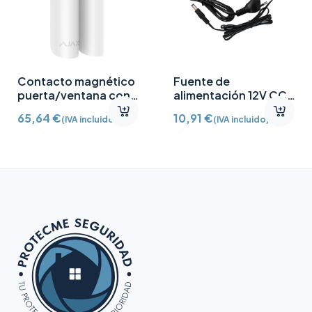
Contacto magnético
Fuente de
puerta/ventana con
alimentación 12V CC
Detector vibración e
/2A
65,64
€
10,91
€
(IVA incluido)
(IVA incluido)
inclinación AJ-
DOORPROTECTPLUS-
W certificado grado 2