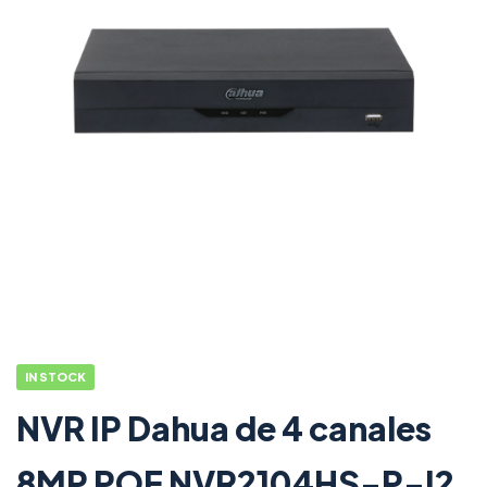
IN STOCK
NVR IP Dahua de 4 canales
8MP POE NVR2104HS-P-I2