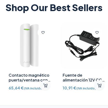
Shop Our Best Sellers
Contacto magnético
Fuente de
puerta/ventana con
alimentación 12V CC
Detector vibración e
/2A
65,64
€
10,91
€
(IVA incluido)
(IVA incluido)
inclinación AJ-
DOORPROTECTPLUS-
W certificado grado 2