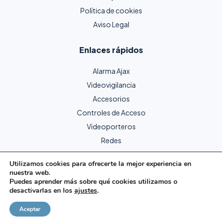
Política de cookies
Aviso Legal
Enlaces rápidos
Alarma Ajax
Videovigilancia
Accesorios
Controles de Acceso
Videoporteros
Redes
Utilizamos cookies para ofrecerte la mejor experiencia en
nuestra web.
Copyright © 2024 Protecme Seguridad. Todos los derechos
Puedes aprender más sobre qué cookies utilizamos o
reservados.
desactivarlas en los
ajustes
.
Página web creada por Goliatech.
Aceptar