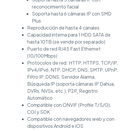
reconocimiento facial
Soporta hasta 6 cámaras IP con SMD
Plus
Reproducción de hasta 4 canales
Capacidad interna para 1 HDD SATA de
hasta 10TB (se vende por separado)
Puerto de red RJ45 Fast Ethernet
(10/100Mbps)
Protocolos de red: HTTP, HTTPS, TCP/IP,
IPv4/IPv6, NTP, DHCP, DNS, SMTP, UPnP,
Filtro IP, DDNS, Servidor Alarma,
Búsqueda IP (soporta cámaras IP Dahua,
DVRs, NVSs, etc.), P2P, Registro
Automático
Compatible con ONVIF (Profile T/S/G),
CGI y SDK
Compatible con navegadores web y con
dispositivos Android e iOS