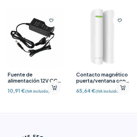
Fuente de
Contacto magnético
alimentación 12V CC
puerta/ventana con
/2A
Detector vibración e
10,91
€
65,64
€
(IVA incluido)
(IVA incluido)
inclinación AJ-
DOORPROTECTPLUS-
W certificado grado 2