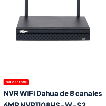
OUT OF STOCK
NVR WiFi Dahua de 8 canales
6MP NVR1108HS-W-S2