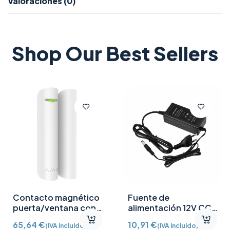
Valoraciones (0)
Shop Our Best Sellers
Contacto magnético
Fuente de
puerta/ventana con
alimentación 12V CC
Detector vibración e
/2A
65,64
€
10,91
€
(IVA incluido)
(IVA incluido)
inclinación AJ-