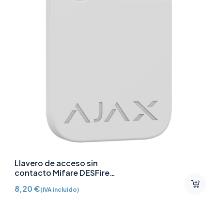
Llavero de acceso sin
contacto Mifare DESFire
AJ-TAG-W
8,20
€
(IVA incluido)