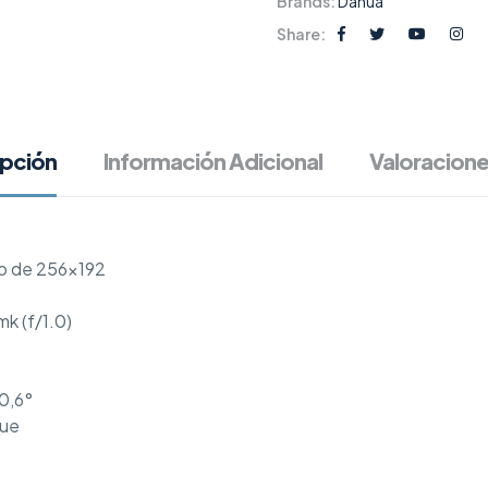
Brands:
Dahua
Share:
ipción
Información Adicional
Valoracione
do de 256×192
k (f/1.0)
50,6°
que