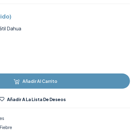
uido)
átil Dahua
Añadir Al Carrito
Añadir A La Lista De Deseos
es
Fiebre