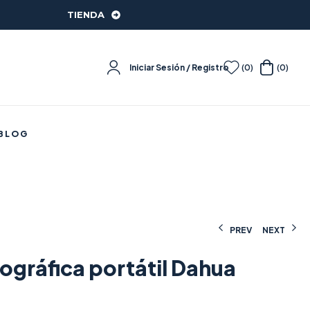
TIENDA
Iniciar Sesión / Registro
(0)
(0)
BLOG
PREV
NEXT
gráfica portátil Dahua
1.077,78
550,00
€
€
(IVA incluido)
(IVA incluido)