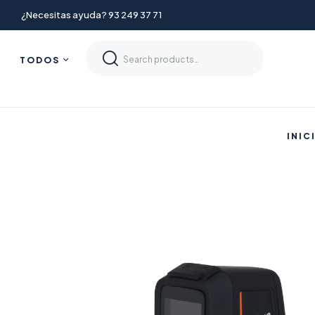
¿Necesitas ayuda? 93 249 37 71
TODOS
INIC