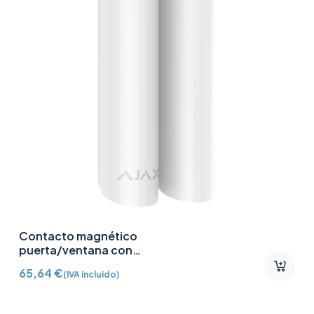
Contacto magnético
puerta/ventana con
Detector vibración e
65,64
€
(IVA incluido)
inclinación AJ-
DOORPROTECTPLUS-W
certificado grado 2