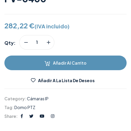
282,22
€
(IVA incluido)
Qty:
Añadir Al Carrito
Añadir A La Lista De Deseos
Category:
Cámaras IP
Tag:
Domo PTZ
Share: