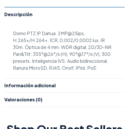
Descripción
Domo PTZ IP Dahua. 2MP@25ips,
H.265+/H.264+. ICR, 0,002/0,0002 lux, IR
30m. Óptica de 4 mm. WDR digital, 2D/3D-NR.
Pan&Tilt: 355°@26°/s (H); 90°@17°/s (V); 300
presets. Inteligencia IVS. Audio bidireccional.
Ranura MicroSD, RJ45, Onvif, IP66, PoE.
Información adicional
Valoraciones (0)
Shop Our Best Sellers