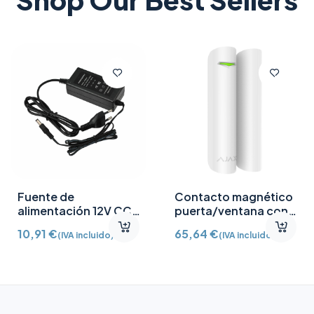
Fuente de
Contacto magnético
alimentación 12V CC
puerta/ventana con
/2A
Detector vibración e
10,91
€
65,64
€
(IVA incluido)
(IVA incluido)
inclinación AJ-
DOORPROTECTPLUS-
W certificado grado 2