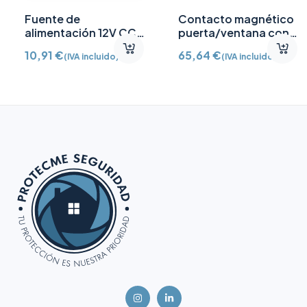
Fuente de
Contacto magnético
alimentación 12V CC
puerta/ventana con
/2A
Detector vibración e
10,91
€
65,64
€
(IVA incluido)
(IVA incluido)
inclinación AJ-
DOORPROTECTPLUS-
W certificado grado 2