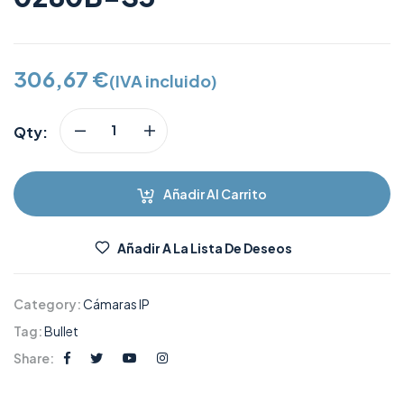
306,67
€
(IVA incluido)
Qty:
Añadir Al Carrito
Añadir A La Lista De Deseos
Category:
Cámaras IP
Tag:
Bullet
Share: