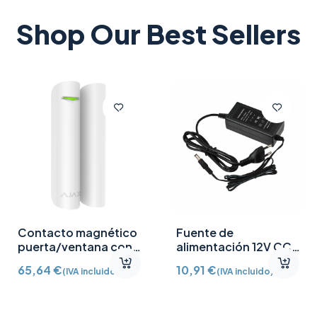
Shop Our Best Sellers
Contacto magnético
Fuente de
puerta/ventana con
alimentación 12V CC
Detector vibración e
/2A
65,64
€
10,91
€
(IVA incluido)
(IVA incluido)
inclinación AJ-
DOORPROTECTPLUS-
W certificado grado 2