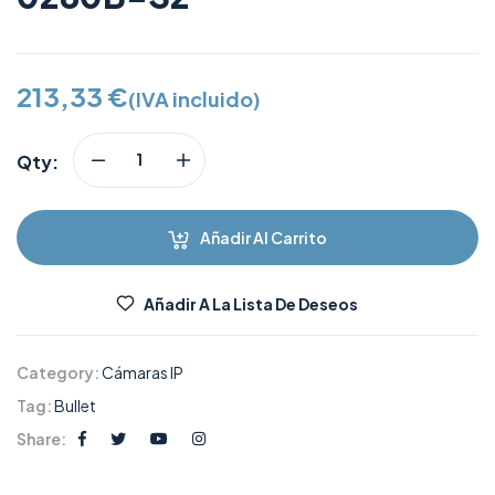
213,33
€
(IVA incluido)
Qty:
Añadir Al Carrito
Añadir A La Lista De Deseos
Category:
Cámaras IP
Tag:
Bullet
Share: