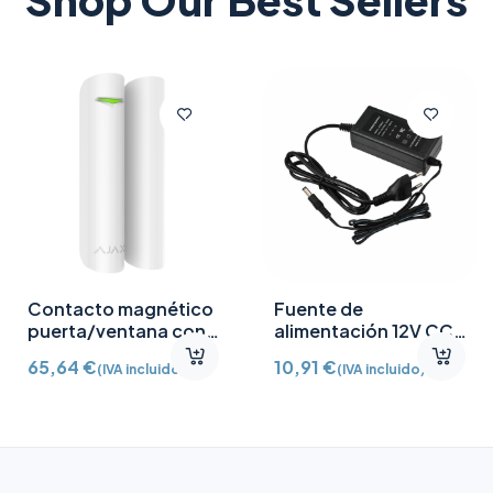
Contacto magnético
Fuente de
puerta/ventana con
alimentación 12V CC
Detector vibración e
/2A
65,64
€
10,91
€
(IVA incluido)
(IVA incluido)
inclinación AJ-
DOORPROTECTPLUS-
W certificado grado 2