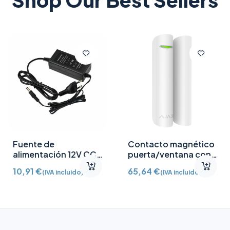
Fuente de
Contacto magnético
alimentación 12V CC
puerta/ventana con
/2A
Detector vibración e
10,91
€
65,64
€
(IVA incluido)
(IVA incluido)
inclinación AJ-
DOORPROTECTPLUS-
W certificado grado 2