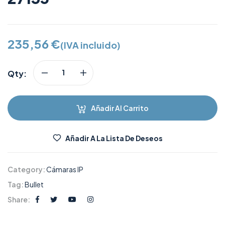
235,56
€
(IVA incluido)
Qty:
Añadir Al Carrito
Añadir A La Lista De Deseos
Category:
Cámaras IP
Tag:
Bullet
Share: