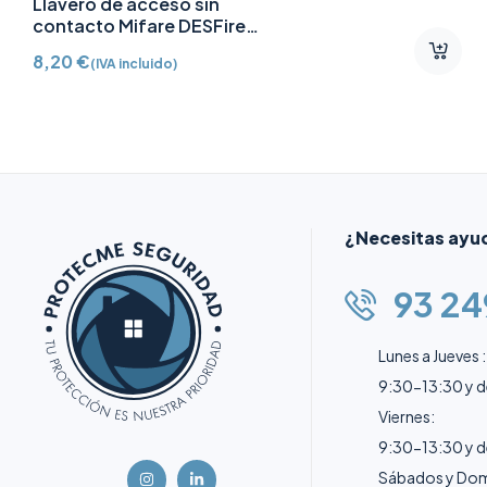
Llavero de acceso sin
contacto Mifare DESFire
AJ-TAG-W
8,20
€
(IVA incluido)
¿Necesitas ayu
93 24
Lunes a Jueves :
9:30-13:30 y 
Viernes:
9:30-13:30 y 
Sábados y Dom