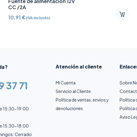
Fuente de alimentación 12V
CC /2A
10,91
€
(IVA incluido)
Atención al cliente
Enlace
da?
9 37 71
Mi Cuenta
Sobre N
Servicio al Cliente
Contac
Política de ventas, envíos y
Política
devoluciones
Política
de 15:30-19:00
Aviso Le
de 15:30-18:00
ingos: Cerrado