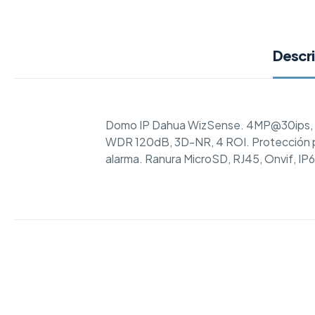
Descr
Domo IP Dahua WizSense. 4MP@30ips, A
WDR 120dB, 3D-NR, 4 ROI. Protección perim
alarma. Ranura MicroSD, RJ45, Onvif, IP