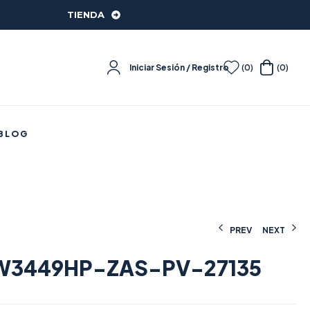
TIENDA
Iniciar Sesión / Registro
(0)
(0)
BLOG
PREV
NEXT
W3449HP-ZAS-PV-27135
431,11
284,44
€
€
(IVA incluido)
(IVA incluido)