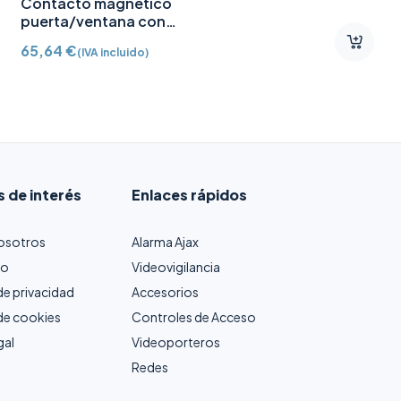
Contacto magnético
puerta/ventana con
Detector vibración e
65,64
€
(IVA incluido)
inclinación AJ-
DOORPROTECTPLUS-W
certificado grado 2
s de interés
Enlaces rápidos
osotros
Alarma Ajax
to
Videovigilancia
 de privacidad
Accesorios
 de cookies
Controles de Acceso
gal
Videoporteros
Redes