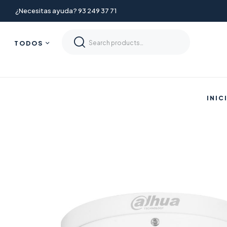
¿Necesitas ayuda? 93 249 37 71
TODOS
INIC