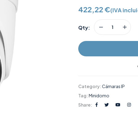
422,22
€
(IVA inclu
Qty:
Category:
Cámaras IP
Tag:
Minidomo
Share: