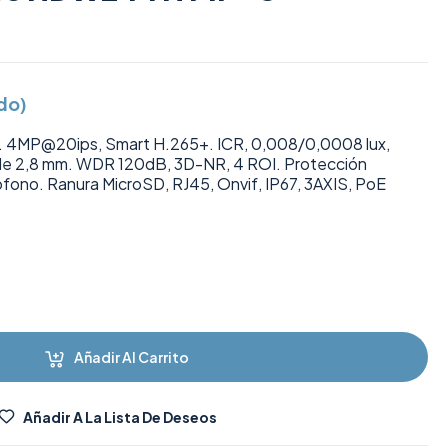
ido)
 4MP@20ips, Smart H.265+. ICR, 0,008/0,0008 lux,
a de 2,8 mm. WDR 120dB, 3D-NR, 4 ROI. Protección
ófono. Ranura MicroSD, RJ45, Onvif, IP67, 3AXIS, PoE
Añadir Al Carrito
Añadir A La Lista De Deseos