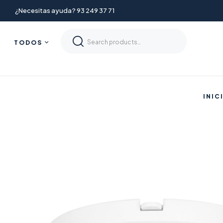
¿Necesitas ayuda? 93 249 37 71
TODOS
INIC