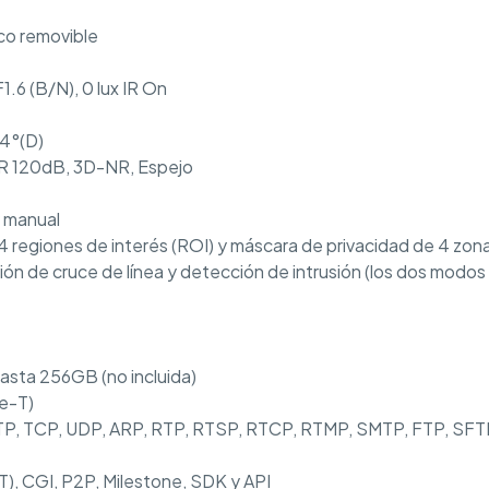
co removible
F1.6 (B/N), 0 lux IR On
14°(D)
R 120dB, 3D-NR, Espejo
y manual
 regiones de interés (ROI) y máscara de privacidad de 4 zon
ón de cruce de línea y detección de intrusión (los dos modos 
asta 256GB (no incluida)
se-T)
HTTP, TCP, UDP, ARP, RTP, RTSP, RTCP, RTMP, SMTP, FTP, SFT
), CGI, P2P, Milestone, SDK y API