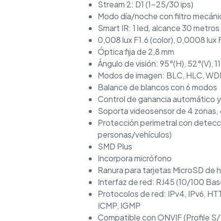
Stream 2: D1 (1~25/30 ips)
Modo día/noche con filtro mecáni
Smart IR: 1 led
,
alcance 30 metros
0,008 lux F1.6 (color), 0,0008 lux 
Óptica fija de 2,8 mm
Ángulo de visión: 95°(H), 52°(V), 1
Modos de imagen: BLC, HLC, WD
Balance de blancos con 6 modos
Control de ganancia automático 
Soporta videosensor de 4 zonas, 4
Protección perimetral con detecci
personas/vehículos)
SMD Plus
Incorpora micrófono
Ranura para tarjetas MicroSD de h
Interfaz de red: RJ45 (10/100 Ba
Protocolos de red: IPv4, IPv6, 
ICMP, IGMP
Compatible con ONVIF (Profile S/T