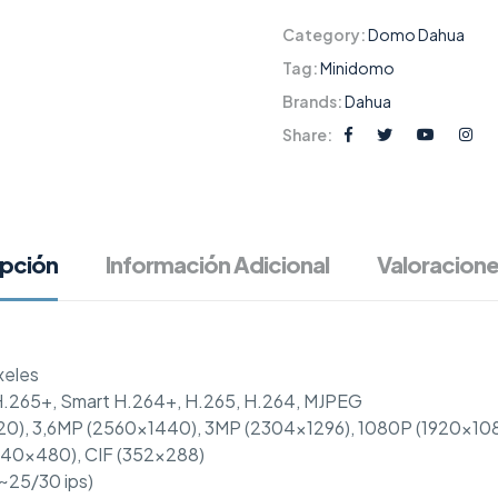
Category:
Domo Dahua
Tag:
Minidomo
Brands:
Dahua
Share:
ipción
Información Adicional
Valoracione
xeles
H.265+, Smart H.264+, H.265, H.264, MJPEG
520), 3,6MP (2560×1440), 3MP (2304×1296), 1080P (1920×10
640×480), CIF (352×288)
1~25/30 ips)