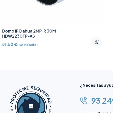
Llavero de acceso sin
contacto Mifare DESFire
AJ-TAG-W
8,20
€
(IVA incluido)
¿Necesitas ayu
93 24
Lunes a Jueves :