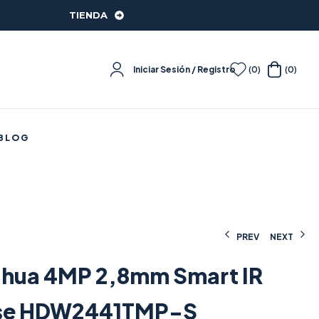
TIENDA
Iniciar Sesión / Registro
(0)
(0)
BLOG
PREV
NEXT
ahua 4MP 2,8mm Smart IR
108,00
81,50
€
€
(IVA incluido)
(IVA incluido)
se HDW2441TMP-S