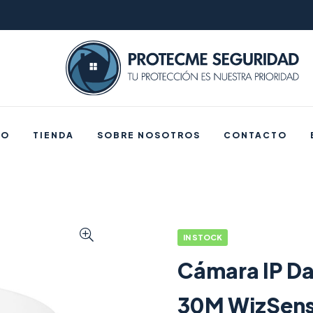
IO
TIENDA
SOBRE NOSOTROS
CONTACTO
IN STOCK
Cámara IP D
30M WizSen