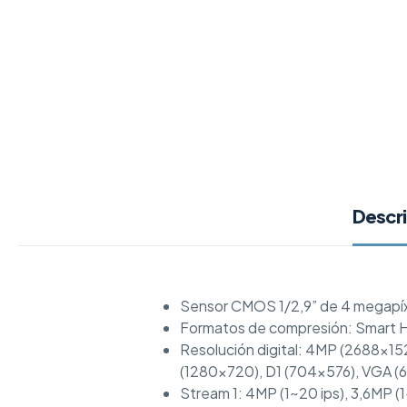
Descr
Sensor CMOS 1/2,9” de 4 megapí
Formatos de compresión: Smart 
Resolución digital: 4MP (2688×1
(1280×720), D1 (704×576), VGA (
Stream 1: 4MP (1~20 ips), 3,6MP (