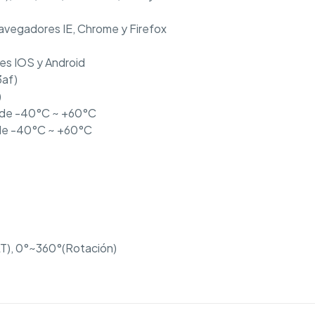
navegadores IE, Chrome y Firefox
es IOS y Android
3af)
)
 de -40°C ~ +60°C
de -40°C ~ +60°C
T), 0°~360°(Rotación)