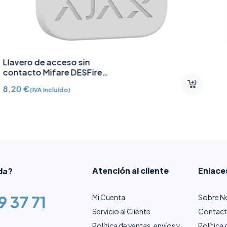
Fuente de alimentación 12V
CC /2A
10,91
€
(IVA incluido)
Atención al cliente
Enlace
da?
9 37 71
Mi Cuenta
Sobre N
Servicio al Cliente
Contac
Política de ventas, envíos y
Política