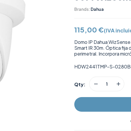
Brands:
Dahua
115,00
€
(IVA inclu
Domo IP Dahua WizSense.
Smart IR 30m. Óptica fij
perimetral. Incorpora micr
HDW2441TMP-S-0280B
Qty: