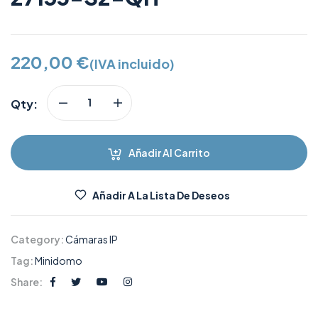
220,00
€
(IVA incluido)
Qty:
Añadir Al Carrito
Añadir A La Lista De Deseos
Category:
Cámaras IP
Tag:
Minidomo
Share: