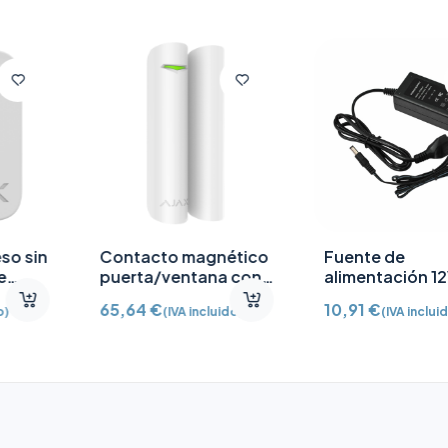
Contacto magnético
Fuente de
puerta/ventana con
alimentación 12V CC
Detector vibración e
/2A
65,64
€
10,91
€
(IVA incluido)
(IVA incluido)
inclinación AJ-
DOORPROTECTPLUS-
W certificado grado 2