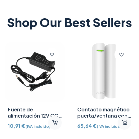
Shop Our Best Sellers
Fuente de
Contacto magnético
alimentación 12V CC
puerta/ventana con
/2A
Detector vibración e
10,91
€
65,64
€
(IVA incluido)
(IVA incluido)
inclinación AJ-
DOORPROTECTPLUS-