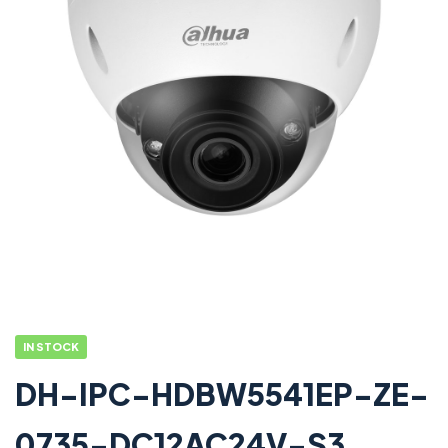
IN STOCK
DH-IPC-HDBW5541EP-ZE-
0735-DC12AC24V-S3