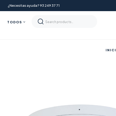
¿Necesitas ayuda? 93 249 37 71
TODOS
INIC