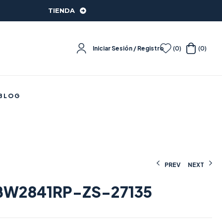
TIENDA
Iniciar Sesión / Registro
(0)
(0)
BLOG
PREV
NEXT
W2841RP-ZS-27135
462,22
326,67
€
€
(IVA incluido)
(IVA incluido)