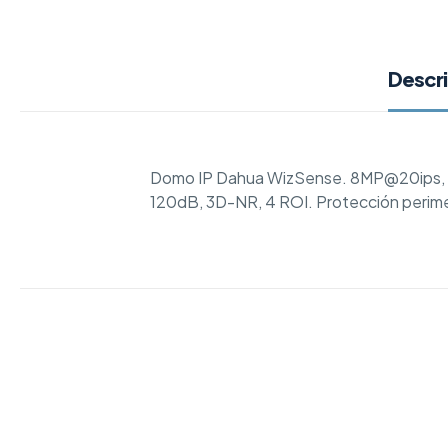
Descr
Domo IP Dahua WizSense. 8MP@20ips, Sm
120dB, 3D-NR, 4 ROI. Protección perimet