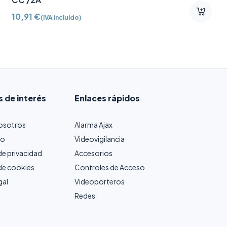
10,91
€
(IVA incluido)
s de interés
Enlaces rápidos
osotros
Alarma Ajax
to
Videovigilancia
 de privacidad
Accesorios
 de cookies
Controles de Acceso
gal
Videoporteros
Redes