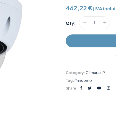
462,22
€
(IVA inclu
Qty:
Category:
Cámaras IP
Tag:
Minidomo
Share: