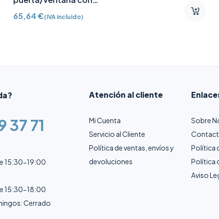
Detector vibración e
65,64
€
(IVA incluido)
inclinación AJ-
DOORPROTECTPLUS-W
certificado grado 2
Atención al cliente
Enlace
da?
9 37 71
Mi Cuenta
Sobre N
Servicio al Cliente
Contac
Política de ventas, envíos y
Política
devoluciones
Política
de 15:30-19:00
Aviso Le
de 15:30-18:00
ingos: Cerrado