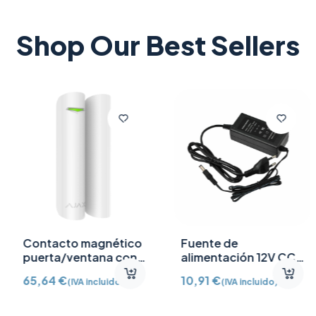
Shop Our Best Sellers
Contacto magnético
Fuente de
puerta/ventana con
alimentación 12V CC
Detector vibración e
/2A
65,64
€
10,91
€
(IVA incluido)
(IVA incluido)
inclinación AJ-
DOORPROTECTPLUS-
W certificado grado 2