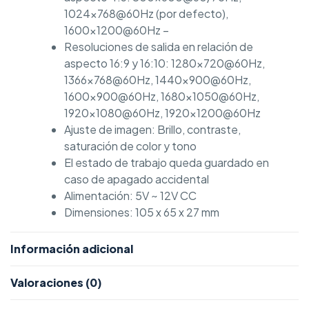
1024×768@60Hz (por defecto),
1600×1200@60Hz –
Resoluciones de salida en relación de
aspecto 16:9 y 16:10: 1280×720@60Hz,
1366×768@60Hz, 1440×900@60Hz,
1600×900@60Hz, 1680×1050@60Hz,
1920×1080@60Hz, 1920×1200@60Hz
Ajuste de imagen: Brillo, contraste,
saturación de color y tono
El estado de trabajo queda guardado en
caso de apagado accidental
Alimentación: 5V ~ 12V CC
Dimensiones: 105 x 65 x 27 mm
Información adicional
Valoraciones (0)